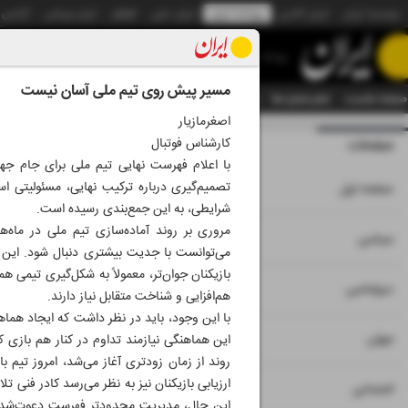
موسسه ایران
ایران آنلاین
روزنامه ایران
ایران دیلی
الوفاق
ایران ورزشی
آژانس
روزنامه
مسیر پیش روی تیم ملی آسان نیست
صفحه نخست
تمام شماره ها
تمام ویژه نامه ها
آرشیو
سازمان آگهی‌ها
دستیار هوش
اصغرمازیار
کارشناس فوتبال
صفحات
شماره نه هزار و سی
۱
تصمیم‌گیری درباره ترکیب نهایی، مسئولیتی ا
صفحه اول
شرایطی، به این جمع‌بندی رسیده است.
مروری بر روند آماده‌سازی تیم ملی در ماه‌
۲
۳
سیاسی
می‌توانست با جدیت بیشتری دنبال شود. این مو
بازیکنان جوان‌تر، معمولاً به شکل‌گیری تیمی
۴
دیپلماسی
هم‌افزایی و شناخت متقابل نیاز دارند.
با این وجود، باید در نظر داشت که ایجاد هماهن
۵
جهان
این هماهنگی نیازمند تداوم در کنار هم بازی 
روند از زمان زودتری آغاز می‌شد، امروز تیم 
ارزیابی بازیکنان نیز به نظر می‌رسد کادر فنی ت
۶
اجتماعی
این حال، مدیریت محدودتر فهرست دعوت‌شدگان 