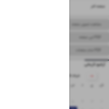
۱۶
صفحه آخر
مشاهده تصویر صفحه
PDF این صفحه
PDF تمام صفحات
آرشیو تاریخی
۱۴۰۵ خرداد
ش
ی
د
س
چ
پ
ج
۱
۸
۷
۶
۵
۴
۳
۲