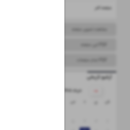
۱۶
صفحه آخر
مشاهده تصویر صفحه
PDF این صفحه
PDF تمام صفحات
آرشیو تاریخی
۱۴۰۵ خرداد
ش
ی
د
س
چ
پ
ج
۱
۸
۷
۶
۵
۴
۳
۲