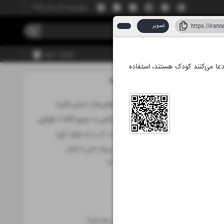
پنجشنبه، ۱۵ مرداد ۱۴۰۵
تصویر
عضویت | ورود
عا می‌کنند کودک هستند، استفاده
مطالب این صفحه
داد ۱۴۰۵
کاربران، امنیت گوشی‌ها را جدی بگیرند
جهش بزرگ در عکاسی با «پیورا 100» هوآوی
برخورد یک سیارک، آب را به عطارد آورد
درمان هوشمند دیسک کمر با کمک
پژوهشگران ایرانی
کوتاه ا ز فناوری
کهکشان
تازه‌های موبایل
از هوش مصنوعی چه خبر؟