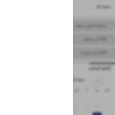
۱۶
صفحه آخر
مشاهده تصویر صفحه
PDF این صفحه
PDF تمام صفحات
آرشیو تاریخی
۱۴۰۵ خرداد
ش
ی
د
س
چ
پ
ج
۱
۸
۷
۶
۵
۴
۳
۲