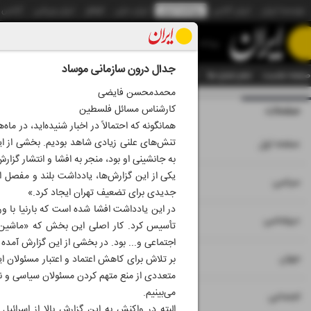
موسسه ایران
ایران آنلاین
روزنامه ایران
ایران دیلی
الوفاق
ایران ورزشی
آژانس
روزنامه
جدال درون سازمانی موساد
صفحه نخست
تمام شماره ها
تمام ویژه نامه ها
آرشیو
سازمان آگهی‌ها
دستیار هوش
محمدمحسن فایضی
کارشناس مسائل فلسطین
صفحات
شماره نه هزار و س
همانگونه که احتمالاً در اخبار شنیده‌اید، در 
۱
تنش‌های علنی زیادی شاهد بودیم. بخشی از این 
صفحه اول
به جانشینی او بود، منجر به افشا و انتشار گ
یکی از این گزارش‌ها، یادداشت بلند و مفصل 
۲
۳
سیاسی
جدیدی برای تضعیف تهران ایجاد کرد.»
در این یادداشت افشا شده است که بارنیا با و
۴
دیپلماسی
تأسیس کرد. کار اصلی این بخش که «ماشین سم
اجتماعی و... بود. در بخشی از این گزارش آمده
۵
جهان
بر تلاش برای کاهش اعتماد و اعتبار مسئولان ای
متعددی از منع متهم کردن مسئولان سیاسی و نظ
می‌بینیم.
۶
اجتماعی
البته در واکنش به این گزارش بالا از اسرائ