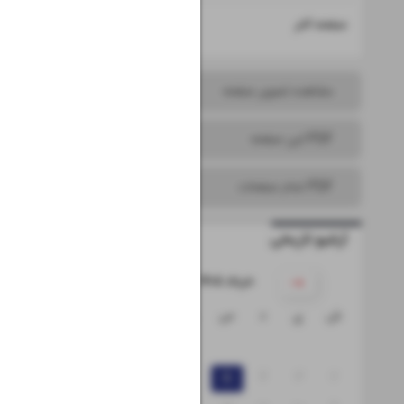
۱۶
صفحه آخر
مشاهده تصویر صفحه
PDF این صفحه
PDF تمام صفحات
آرشیو تاریخی
۱۴۰۵ خرداد
ش
ی
د
س
چ
پ
ج
۱
۸
۷
۶
۵
۴
۳
۲