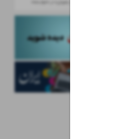
هنرنمایی «جواد رضویان» در «خواب‌نما»