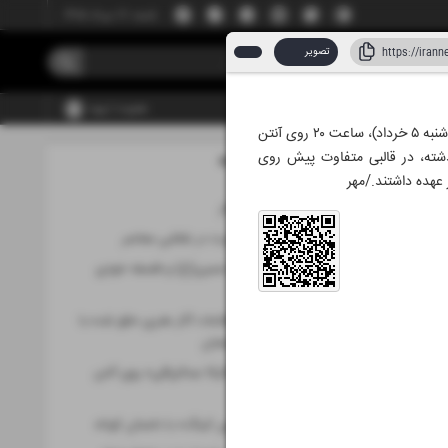
شنبه، ۱۷ مرداد ۱۴۰۵
تصویر
عضویت | ورود
فصل هشتم «کودک‌شو» به تهیه‌کنندگی هاشم میرزاخانی، کارگردانی ابوذر حیدری و اجرای الیکا عبدالرزاقی از امشب (سه‌شنبه ۵ خرداد)، ساعت ۲۰ روی آنتن
ذشته، در قالبی متفاوت پیش روی
مطالب این صفحه
 ۱۴۰۵
عهده داشتند.‌/مهر
کن، کمتر از انتظار
جست‌وجوی هویت در نقاشی معاصر
دعای عرفه امام حسین(ع) و فلسفه خودی
اقبال لاهوری
تأسیس بانک اطلاعات آثار هنری خلق شده با
موضوع جنگ رمضان
«کودک‌شو» با «الیکا عبدالرزاقی» روی آنتن
تلویزیون
بازگشت « استیون کینگ» با داستان کوتاه