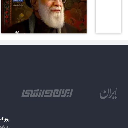
روزنام
روزنامه