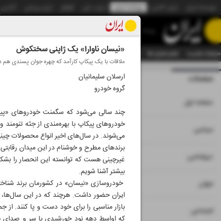
موسسه ایران
ایران آنلاین
روزنامه ایران
ایران دیلی
الوفاق
ایران ورزشی
آژانس
روزنامه
«نیسان ناوارا» یک ژاپنی سختکوش
صفحه نخست
تمام شماره ها
تمام ویژه نامه ها
آرشیو
سازمان آگهی‌ها
دستیار هوش
ملاقات با یک پیکاپ کارآمد که چهره جوان پسندی هم د
ارسلان سلیمانیان
صفحات
شماره نه هزار و س
گروه خودرو
۱
صفحه اول
چند سالی می‌شود که سگمنت خودروهای «پیکا
۲
۳
سیاسی
می‌شوند. در سال‌های اخیر انواع محصولات چینی د
برندهای مطرح و خوشنام در این میدان رقابتی 
۴
دیپلماسی
غیرچینی هست که توانسته این انحصار را بشکند
بیشتر آشنا شویم.
۵
خودروسازی «نیسان» در کشورمان برند شناخته‌
جهان
ایران حضور داشت. هرچند که در این سال‌ها، 
بازار مناسبی را برای خود دست و پا کنند. از ج
۶
اجتماعی
که اواسط دهه نود خورشیدی با سر و صدای بس