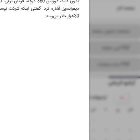
۱۶
صفحه آخر
30هزار دلار می‌رسد.
مشاهده تصویر صفحه
PDF این صفحه
PDF تمام صفحات
آرشیو تاریخی
۱۴۰۵ اردیبهشت
ش
ی
د
س
چ
پ
ج
۴
۳
۲
۱
۱۱
۱۰
۹
۸
۷
۶
۵