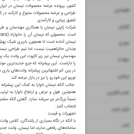
کشور، پرونده عرضه محصولات نیسان در ایران 
۷
۸
اقتصادی
طراحی و عرضه محصولات متنوع و کارآمد در ک
تلفیق زیبایی و کارآمدی
۹
گزارش
شرکت ژاپنی نیسان با همکاری مهندسان و طراحا
نیسان آماده است تا همچون باربری شیک پوش ا
۱۰
خودرو
چندان حائزاهمیت نیست اما تیم طراحی نیسان،
۱۱
حوادث
۱۲
ورزشی
توربو این خودرو را نیز در بازار عرضه کند.
۱۳
علم و فناوری
انتخاب کنند.
۱۴
ایران زمین
تجهیزات و قیمت
با آنکه در نگاه بسیاری از رانندگان، کلاس وان
۱۵
کتاب
سامانه‌های رفاهی ندارند اما نیسان، وانت جدید