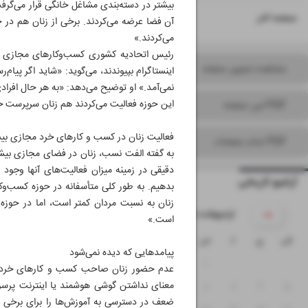
بیشتر در دسته‌بندی مشاغل خانگی قرار می‌گرفت.
۱۶
صفحه آخر
آن فضا عرضه می‌کردند. برخی از زنان هم در حوز
می‌کردند.»
رئیس اتحادیه کشوری کسب‌وکارهای مجازی با 
مشاهده تصویر صفحه
اینستاگرام بپیوندند، می‌گوید: «شاید اگر پیام
نمی‌آمد.» او توضیح می‌دهد: «به هر حال افراد
این حوزه فعالیت می‌کردند هم زنان سرپرست خانو
PDF این صفحه
فعالیت زنان در کسب و کارهای خرد مجازی بی
PDF تمام صفحات
به گفته الفت نسب، زنان در فضای مجازی بیشت
دقیقی در زمینه میزان فعالیت‌های آنها وجود ند
آرشیو تاریخی
بدهیم. به طور کلی متأسفانه در حوزه‌ کسب‌وکا
زنان به نسبت مردان کمتر است، اما در حوزه 
۱۴۰۵ اردیبهشت
است.»
ش
ی
د
س
چ
پ
ج
پیامدهایی که دیده نمی‌شود
۴
۳
۲
۱
عدم حضور زنان صاحب کسب و کارهای خرد در 
معنای نداشتن گوشی هوشمند یا اینترنت پر
۱۱
۱۰
۹
۸
۷
۶
۵
ضعف در دسترسی به آموزش‌ها را برای برخی از