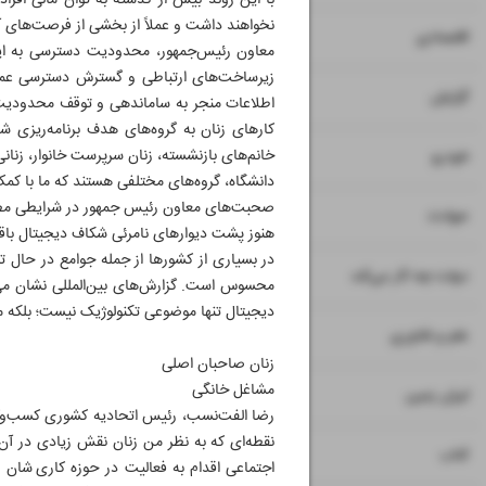
با این روند بیش از گذشته به توان مالی افراد
نخواهند داشت و عملاً از بخشی از فرصت‌های 
۷
۸
اقتصادی
معاون رئیس‌جمهور، محدودیت دسترسی به این
زیرساخت‌های ارتباطی و گسترش دسترسی عمومی
۹
گزارش
اطلاعات منجر به ساماندهی و توقف محدودیت‌
۱۰
خانم‌های بازنشسته، زنان سرپرست خانوار، زنان
خودرو
دانشگاه، گروه‌های مختلفی هستند که ما با کم
صحبت‌های معاون رئیس جمهور در شرایطی مطرح
۱۱
حوادث
هنوز پشت دیوارهای نامرئی شکاف دیجیتال باقی 
در بسیاری از کشورها از جمله جوامع در حال ت
۱۲
دولت چه کار می‌کند
دیجیتال تنها موضوعی تکنولوژیک نیست؛ بلکه م
۱۳
علم و فناوری
زنان صاحبان اصلی
مشاغل خانگی
۱۴
ایران زمین
رضا الفت‌نسب، رئیس اتحادیه کشوری کسب‌وکاره
نقطه‌ای که به نظر من زنان نقش زیادی در آن 
۱۵
کتاب
اجتماعی اقدام به فعالیت در حوزه کاری شان می