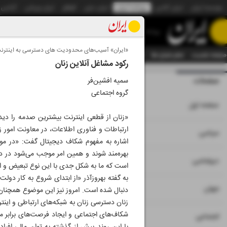
موسسه ایران
ایران آنلاین
روزنامه ایران
ایران دیلی
الوفاق
ایران ورزشی
آژانس
روزنامه
«ایران» آسیب‌های محدودیت های دسترسی به اینترنت ب
صفحه نخست
تمام شماره ها
تمام ویژه نامه ها
آرشیو
سازمان آگهی‌ها
دستیار هوش
رکود مشاغل آنلاین زنان
صفحات
شماره نه هزار و سی
سمیه افشین‌فر
گروه اجتماعی
۱
صفحه اول
«زنان از قطعی اینترنت بیشترین صدمه را دیده‌
ارتباطات و فناوری اطلاعات، در معاونت امور زن
۲
۳
سیاسی
اشاره به مفهوم شکاف دیجیتال گفت: «در موضو
بهره‌مند شوند و همین امر موجب می‌شود در د
۴
دیپلماسی
است که ما به‌ شکل جدی با این نوع تبعیض و 
به گفته بهروزآذر «از ابتدای شروع به کار دول
۵
جهان
دنبال شده است. امروز نیز این موضوع همچنان 
زنان دسترسی زنان به شبکه‌های ارتباطی و این
شکاف‌های اجتماعی و ایجاد فرصت‌های برابر مح
۶
اجتماعی