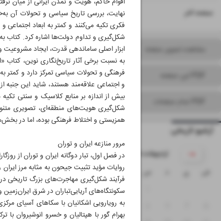
اقوام حاکم، هویت و تمدن ایرانی از میان نرف
۱۶
صفحه آخر
نهایت، بررسی تاریخ سیاسی و تحولات آن به‌خص
فکری تکیه می‌کنند و کمتر به ابعاد اجتماعی 
شکل‌گیری و تداوم دولت‌ها اشاره کرد. کتاب به
ابزار اصلی ساماندهی قدرت، ایجاد مشروعیت و
مشاهده تصویر صفحه
به نسبت برخی آثار تاریخ‌نگاری نوین، کتاب «ا
فرهنگی و تحولات سیاسی تمرکز دارد و کمتر به 
PDF این صفحه
و اجتماعی علاقه‌مند هستند، شاید این جنبه از
بیش از اندازه بر منابع کلاسیک و سنتی تکیه م
PDF تمام صفحات
شکل‌گیری هویت‌های منطقه‌ای، تصویری متنوع‌ت
همزیستی و اختلاط فرهنگی بوده، اما در بخش‌
آرشیو تاریخی
مرور منازعه ایران و توران
۱۴۰۵ اردیبهشت
در فصل اول، تبار دوگانه ایران و توران از روز
روایات مؤید تثبیت جیحون به مثابه مرز ایران 
ش
ی
د
س
چ
پ
ج
فرآیند شکل‌گیری مهاجرت‌های بزرگ تاریخی در 
۴
۳
۲
۱
سکونتگاه‌های آریایی‌تباران در شرق ایران‌زمین 
به رویارویی اشکانیان با سکاهای آسیای مرکز
۱۱
۱۰
۹
۸
۷
۶
۵