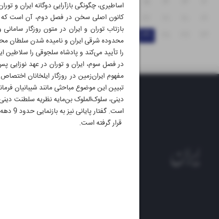
۱۸
۱۷
۱۶
۱۵
۱۴
۱۳
۱۲
اساطیری، چگونگی بازآرایی دوگانه ایران و توران
کانون اصلی سخن در فصل دوم، آن است که همان
۲۵
۲۴
۲۳
۲۲
۲۱
۲۰
۱۹
بازتاب توران و ایران در متون روزگار سامان
۳۱
۳۰
۲۹
۲۸
۲۷
۲۶
را تأیید می‌کند و پادشاه سلجوقی را سلاطین ای
در فصل سوم، ایران و توران در عهد نوزایی پ
مفهوم ایران‌زمین در روزگار ایلخانان اختصاص
تبیین این موضوع مباحثی مانند شیبانیان فرمان
دینی، سلوک‌الملوک بن‌مایه نظریه سلطنت دین
است. گفتار پایانی نیز به بازنمایی حدود 9 دهه رویارویی ایرانیان و اوزبکان در برخی گزارش‌های تاریخی مورد بررسی
قرار گرفته است.
روزنام
روزنامه