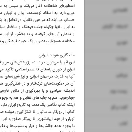
اسطوره‌ای شاهنامه آغاز می‌کند و سپس به دو
۷
۸
اقتصادی
می‌پردازد. به اعتقاد نویسنده، ایران و توران
حساب می‌آیند که در عین تقابل، در تعامل با یک
۹
اندیشه - گزارش
به ایران، آنها چگونه جذب فرهنگ و ساختار سیاس
و تمدنی آن جای گرفتند و به بخشی از این سن
مختلف، همچنان به‌عنوان یک حوزه فرهنگی و تم
۱۰
خودرو
ماندگاری هویت ایرانی
۱۱
حوادث
این اثر را می‌توان در دسته پژوهش‌های مربوط
ایران از دوران باستان تا عصر اسلامی تأکید می
۱۲
ورزشی
آنها به قدرت در جهان ایرانی و نیز شیوه‌های 
آن در حکومت‌های ترک‌تبار و در شکل‌گیری هو
۱۳
اندیشه سیاسی و با بهره‌گیری از منابع فار
زیست بوم
چهارچوب، هم به جنبه‌های تقابل و هم به وجوه ه
اینکه کتاب نگاهی بلندمدت به تاریخ ایران دارد 
۱۴
گفت و گو
کتاب از روزگار ساسانیان تا شکل‌گیری دولت صفو
توران: از عهد ایرانشهری تا روزگار صفوی» این ا
۱۵
کتاب
با وجود همه چالش‌ها و فراز و نشیب‌ها و تغیی