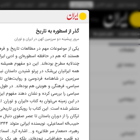
موسسه ایران
ایران آنلاین
روزنامه ایران
ایران دیلی
الوفاق
ایران ورزشی
آژانس
روزنامه
گذر از اسطوره به تاریخ
صفحه نخست
تمام شماره ها
تمام ویژه نامه ها
آرشیو
سازمان آگهی‌ها
دستیار هوش
مرور پیشینه دو سرزمین کهن در ایران و توران
یکی از موضوعات مهم در مطالعات تاریخ و فره
صفحات
شماره نه هزار و بی
هستند که هم در حافظه اسطوره‌ای و ادبی ایرا
چندلایه مطرح بوده‌اند. این دو مفهوم همیشه 
۱
صفحه اول
همه ایرانیان بی‌شک در پرتو شنیدن داستان نبرد
سرزمین در شاهنامه فردوسی و روایت‌های تاری
۲
۳
سیاسی
سیاسی، فرهنگی و هویتی هم بوده‌اند. در طول س
سیاسی را بررسی کرده و نشان دهند مفهوم ایران
۴
دیپلماسی
در این زمینه می‌توان به کتاب «ایران و توران: 
منتشر شده است. این کتاب با رویکردی تاریخی و 
۵
ترکان را از دوران باستان تا عصر صفوی دنبال می
جهان
رهبر»، «معمار سر طلایی» و... اشاره کرد. اسماع
۶
اجتماعی
دو قلمرو جغرافیایی نبوده‌اند، بلکه هر یک 