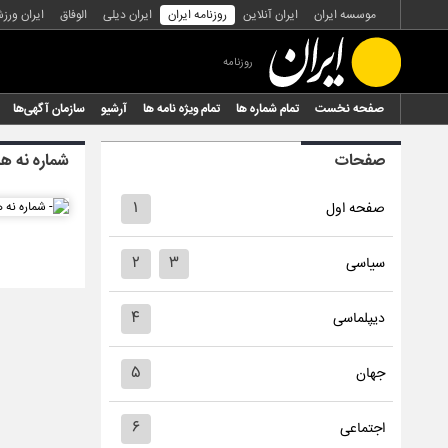
موسسه ایران
ایران آنلاین
روزنامه ایران
ایران دیلی
الوفاق
ایران ورز
روزنامه
صفحه نخست
تمام شماره ها
تمام ویژه نامه ها
آرشیو
سازمان آگهی‌ها
صفحات
شماره نه ه
۱
صفحه اول
۲
۳
سیاسی
۴
دیپلماسی
۵
جهان
۶
اجتماعی