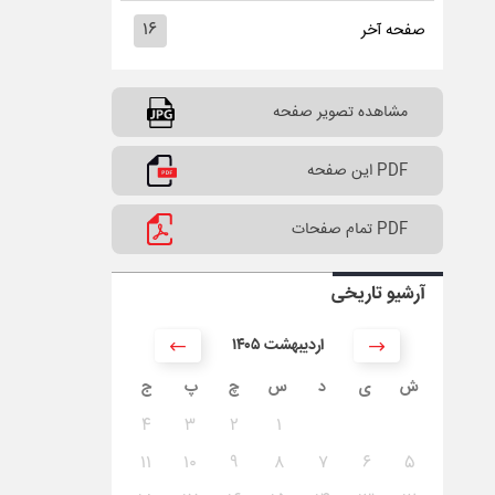
۱۶
صفحه آخر
مشاهده تصویر صفحه
PDF این صفحه
PDF تمام صفحات
آرشیو تاریخی
۱۴۰۵ اردیبهشت
ش
ی
د
س
چ
پ
ج
۴
۳
۲
۱
۱۱
۱۰
۹
۸
۷
۶
۵