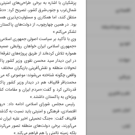
پزشکیان با اشاره به برخی طراحی‌های امنیتی
۷
۸
شمال‌غرب و جنوب‌شرق کشور، تصریح کرد: «دشمنا
اقتصادی
منتقل کنند، اما همکاری و مسئولیت‌پذیری همسای
بود. در همین چهارچوب، از دولت‌های پاکستان، 
۹
زیست‌بوم-اندیشه
تشکر می‌کنم.»
وی با تأکید بر سیاست اصولی جمهوری اسلامی 
۱۰
خودرو
«جمهوری اسلامی ایران خواهان روابطی صمیما
همواره تلاش کرده‌اند از طریق پروژه‌های تفرقه‌ا
۱۱
حوادث
در این دیدار سید محسن نقوی وزیر کشور پاکست
تحولات منطقه و نقش‌آفرینی بازیگران مختلف 
واقعی چگونه شناخته می‌شوند؛ موضوعی که می‌تو
۱۲
ورزشی
محمدباقر قالیباف هم در دیدار وزیر کشور پا
قدردانی کرد و گفت:«مردم ایران و مقامات کشو
۱۳
علم و فناوری
ویژه‌ای به پاکستان داشتند.»
رئیس مجلس شورای اسلامی ادامه داد: «رواب
۱۴
ایران زمین
اقتصادی، فرهنگی و امنیتی باید نسبت به گذشته
قالیباف گفت: «جنگ تحمیلی اخیر علیه ایران ن
۱۵
می‌آورند، برخی دولت‌های منطقه تصور می‌کردن
کتاب
بلکه زمینه ناامنی را هم فراهم می‌کند.»