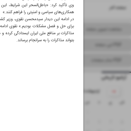
وی تأکید کرد: «باطل‌السحر این شرایط، این
۱۶
صفحه آخر
همکاری‌های سیاسی و امنیتی را فراهم کنند.»
در ادامه این دیدار سیدمحسن نقوی، وزیر کشو
برای حل و فصل مشکلات بودیم.» نقوی ادامه 
مشاهده تصویر صفحه
مذاکرات بر منافع ملی ایران ایستادگی کرده و
بتواند مذاکرات را به سرانجام برساند.
PDF این صفحه
PDF تمام صفحات
آرشیو تاریخی
۱۴۰۵ اردیبهشت
ش
ی
د
س
چ
پ
ج
۴
۳
۲
۱
۱۱
۱۰
۹
۸
۷
۶
۵