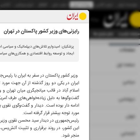
موسسه ایران
ایران آنلاین
روزنامه ایران
ایران دیلی
الوفاق
ایران ورزشی
آژانس
روزنامه
رایزنی‌های وزیر کشور پاکستان در تهران
صفحه نخست
تمام شماره ها
تمام ویژه نامه ها
آرشیو
سازمان آگهی‌ها
دستیار هوش
پزشکیان: امیدوارم تلاش‌های دیپلماتیک و سیاسی اسل
صفحات
شماره نه هزار و 
ایجاد و توسعه روابط اقتصادی و همکاری‌های سیاسی 
۱
صفحه اول
وزیر کشور پاکستان در سفر به ایران با رئیس
۲
۳
سیاسی
ایران در یکی دو روز گذشته از آن جهت مورد ت
اسلام آباد در قالب میانجیگری میان تهران و وا
گفت‌و‌گو‌ها به دلیل زیاده‌خواهی‌های طرف آمری
۴
دیپلماسی
ادامه دار بوده است. دیدار و گفت‌و‌گوی نقوی
مورد توجه بیشتر قرار گرفته است.
۵
جهان
رئیس‌جمهوری در دیدار سید محسن نقوی وزیر کش
این کشور، در روند برقراری و تثبیت آتش‌بس، 
۶
اجتماعی
منجر شود.