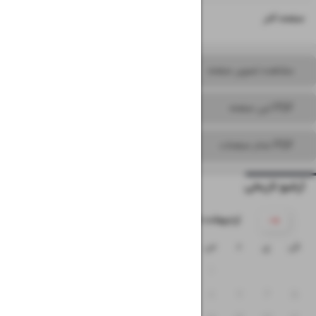
۲۰
صفحه آخر
مشاهده تصویر صفحه
PDF این صفحه
PDF تمام صفحات
آرشیو تاریخی
۱۴۰۵ اردیبهشت
ش
ی
د
س
چ
پ
ج
۴
۳
۲
۱
۱۱
۱۰
۹
۸
۷
۶
۵