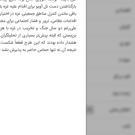
بازگذاشتن دست تل آویو برای اقدام علیه غزه
۷
۸
اقتصادی
باقی ماندن کنترل مناطق جمعیتی غزه در اختیا
اقدامات نظامی، ترور و فشار اجتماعی برای م
۹
گزارش
علی‌رغم دو سال جنگ و تخریب در غزه با هزی
بن‌بستی که البته پیش‌تر بسیاری از تحلیلگرا
هشدار داده بودند که این طرح قطعاً شکست می
۱۰
خودرو
نتیجه آن نه تنها حماس حاضر به پذیرش نشد بلکه 7 اکتبر را رق
۱۱
حوادث
۱۲
۱۳
گفت و گو
۱۴
زیست بوم
۱۵
۱۶
۱۷
۱۸
اطلاع رسانی
۱۹
کتاب