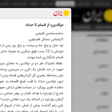
موسسه ایران
ایران آنلاین
روزنامه ایران
ایران دیلی
الوفاق
ایران ورزشی
آژانس
روزنامه
عزالدین؛ از قسام تا حداد
صفحه نخست
تمام شماره ها
تمام ویژه نامه ها
آرشیو
سازمان آگهی‌ها
دستیار هوش
محمدمحسن فایضی
کارشناس مسائل فلسطین
صفحات
شماره نه هزار و ب
نود سال و پنج ماه و بیست و پنج روز پس از 
۱
خودش با 13 بمب فوق سنگین به همرا
صفحه اول
قسام نامگذاری شده بودند.
نقطه اشتراک هر دو بر عزالدین به معنای سرب
۲
۳
سیاسی
شهید در حد فاصل یک قرن در سرزمین پرحادث
باور رسانه‌ها رهبری کل گردان‌های قسام پس ا
۴
دیپلماسی
دهنده تغییر رویکرد در سیاست‌های ارتش صهیو
۵
جهان
خارج از نوارغزه با هدف فشار بر رهبر حماس در
گرفتن نوارغزه در آستانه یک نبرد نظامی جدید
علی رغم گذشت بیش از شش ماه از شروع آتش‌ب
۶
اجتماعی
این باریکه توسط شورای صلح بود، هیچ پیشرف