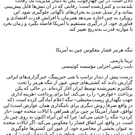
دادن است. در این چهارچوب، پکن به دنبال مدیریت یک رقابت
بلندمدت و کنترل‌شده است؛ رقابتی که در آن تنش‌ها قابل پیش‌بینی
بمانند و از تبدیل شدن به بحران‌های ناگهانی جلوگیری شود. این
رویکرد به چین اجازه می‌دهد همزمان با افزایش قدرت اقتصادی و
فناوری خود، از درگیری مستقیم با آمریکا فاصله بگیرد و زمان بخرد
تا موازنه قدرت به‌تدریج تغییر کند.
تنگه هرمز فشار معکوس چین به آمریکا
تریتا پارسی
نایب رئیس اجرایی مؤسسه کوئینسی
درست پیش از دیدار ترامپ با شی جین‌پینگ، خبرگزاری‌های ایرانی
گزارش دادند که کشتی‌های چینی عبور از تنگه هرمز را تحت
مکانیزم تعیین‌شده توسط ایران آغاز کرده‌اند. در حالی که پکن
پرداخت «عوارض» را رد می‌کند، اما برای پرداخت «هزینه اداری
جهت نگهداری زیست‌محیطی» تنگه اعلام آمادگی کرده است. (که
در واقع صرفاً روش دیگری برای نامگذاری همان عوارض است) این
توافق، فشار آمریکا بر چین برای همراهی با ایالات متحده جهت «باز
کردن» تنگه را خنثی می‌کند؛ چرا که این آبراه اکنون به روی چین باز
است. در واقع، این اتفاق فشار را معکوس می‌کند. اگر ایالات متحده
به عنوان بخشی از محاصره خود، از عبور این کشتی‌ها جلوگیری
کند، ترامپ وارد نبردی با شی خواهد شد که بازنده آن است؛ آن هم