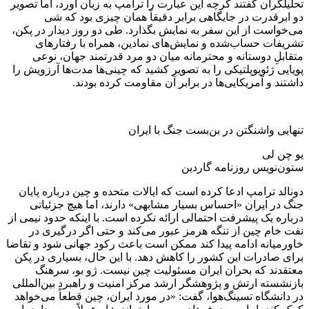
تحلیلگران گفتند گرچه این عبارت را ترامپ به زبان آورد، اما تصویر
دو ابرقدرت در جایگاهی برابر دقیقاً همان چیزی بود که شی
می‌خواست از این سفر به نمایش بگذارد. طی دو روز دیدار در پکن،
تشریفات حساب‌شده و نمایش‌های نمادین، همراه با رفتارهای
متقابلِ دوستانه و محترمانه میان دو مرد قدرتمند جهان، نوعی
پویایی ژئوپوپلتیکی را به تصویر کشید که چینی‌ها مدت‌ها آرزویش را
داشتند و آمریکایی‌ها در برابر آن مقاومت کرده بودند.
تنهایی واشنگتن در بن‌بست جنگ با ایران
یو چن لی
ستون‌نویس روزنامه گاردین
دونالد ترامپ ادعا کرده است که ایالات متحده و چین درباره پایان
جنگ در ایران «احساس بسیار مشابهی» دارند، اما هیچ جزئیاتی
درباره یک پیشرفت احتمالی ارائه نکرده است. با اینکه حدود نیمی از
نفت خام چین از تنگه هرمز عبور می‌کند و حتی اگر درگیری در
خاورمیانه ادامه پیدا کند ممکن است باعث رکود جهانی شود و تقاضا
برای صادرات این کشور را کاهش دهد. با این حال، بسیاری در پکن
معتقدند که بحران ایران مسئولیت چین نیست. ژو بو، سرهنگ
بازنشسته ارتش و پژوهشگر ارشد مرکز امنیت و راهبرد بین‌المللی
در دانشگاه تسینگ‌هوا، گفت: «در مورد ایران، چین قطعاً می‌خواهد