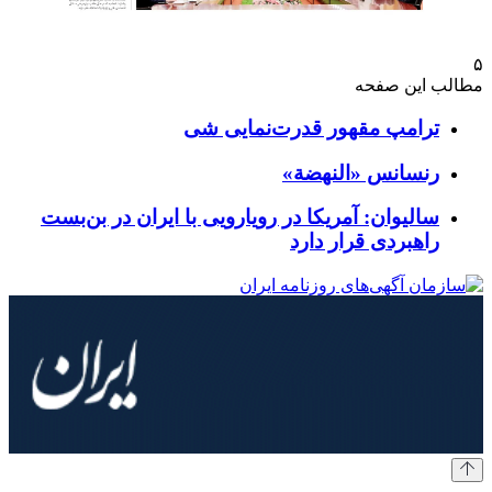
۵
مطالب این صفحه
تر‌امپ مقهور قدرت‌نمایی شی
رنسانس «النهضة»
سالیوان: آمریکا در رویارویی با ایران در بن‌بست
راهبردی قرار دارد