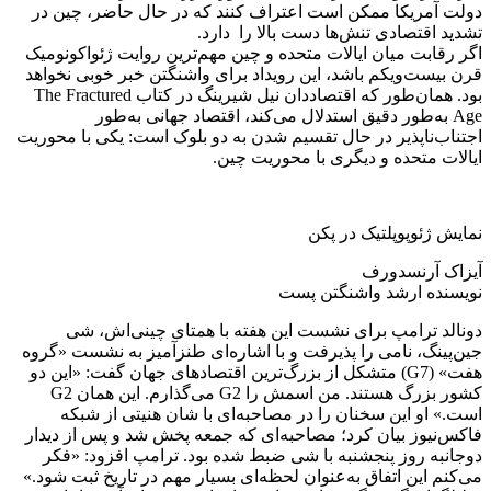
دولت آمریکا ممکن است اعتراف کنند که در حال حاضر، چین در
تشدید اقتصادی تنش‌ها دست بالا را دارد.
اگر رقابت میان ایالات متحده و چین مهم‌ترین روایت ژئواکونومیک
قرن بیست‌ویکم باشد، این رویداد برای واشنگتن خبر خوبی نخواهد
بود. همان‌طور که اقتصاددان نیل شیرینگ در کتاب The Fractured
Age به‌طور دقیق استدلال می‌کند، اقتصاد جهانی به‌طور
اجتناب‌ناپذیر در حال تقسیم شدن به دو بلوک است: یکی با محوریت
ایالات متحده و دیگری با محوریت چین.
نمایش ژئوپوپلتیک در پکن
آیزاک آرنسدورف
نویسنده ارشد واشنگتن پست
دونالد ترامپ برای نشست این هفته با همتای چینی‌اش، شی
جین‌پینگ، نامی را پذیرفت و با اشاره‌ای طنزآمیز به نشست «گروه
هفت» (G7) متشکل از بزرگ‌ترین اقتصادهای جهان گفت: «این دو
کشور بزرگ هستند. من اسمش را G2 می‌گذارم. این همان G2
است.» او این سخنان را در مصاحبه‌ای با شان هنیتی از شبکه
فاکس‌نیوز بیان کرد؛ مصاحبه‌ای که جمعه پخش شد و پس از دیدار
دوجانبه روز پنجشنبه با شی ضبط شده بود. ترامپ افزود: «فکر
می‌کنم این اتفاق به‌عنوان لحظه‌ای بسیار مهم در تاریخ ثبت شود.»