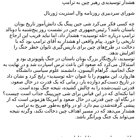
هشدار توسیدیدی رهبر چین به ترامپ
شورای سردبیری روزنامه وال استریت ژورنال
چه کسی فکر می‌کرد شی جین پینگ یک دانش‌آموز تاریخ یونان
باستان باشد؟ رئیس‌جمهوری چین در نشست روز پنج‌شنبه با دونالد
ترامپ درباره «تله توسیدید» هشدار داد، اما نباید فریب این ارجاع
تاریخی را خورد. پیام واقعی او هشدار به آقای ترامپ بود که با
دخالت در طرح‌های چین برای بازپس‌گیری تایوان خطر جنگ را
افزایش ندهد.
توسیدید، تاریخ‌نگار بزرگ یونان باستان در جنگ پلوپونزی بود و
استدلال می‌کرد که صعود آتن باعث ترس اسپارت شد و در نهایت به
جنگ انجامید. گراهام آلیسون، دانشمند علوم سیاسی دانشگاه
هاروارد، این مفهوم را با عنوان «تله توسیدید» رایج کرد و نشان داد
در تاریخ دست‌کم دوازده بار، زمانی که یک قدرت در حال صعود،
قدرتی تثبیت‌شده را به چالش کشیده، نتیجه جنگ بوده است.
اما نکته‌ای که در این قیاس برای شی جین‌پینگ جذاب است چیست؟
در نگاه او، چین قدرتی در حال صعود و آمریکا هژمونی است که از
پیشی گرفته‌شدن بیم دارد. او در واقع به‌طور صریح به ترامپ
هشدار می‌دهد که در مسیر اهداف چین دخالت نکند، وگرنه نتیجه
می‌تواند یک جنگ ویرانگر باشد.