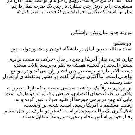
کمک کند، اما من حرف‌های روبیو را خواندم: او عملاً سعی دارد بار
مسئولیت را بر دوش چین بیندازد. در چین یک ضرب‌المثل داریم:
مثل این است که بگویی: چرا باید من کثافت تو را تمیز کنم؟»
موازنه جدید میان پکن- واشنگتن
وو شینبو
استاد مطالعات بین‌الملل در دانشگاه فودان و مشاور دولت چین
توازن قدرت میان آمریکا و چین در حال «حرکت به سمت برابری
بیشتر» است. در گذشته همیشه به نظر می‌رسید ایالات متحده
دست بالا را دارد و پیوسته بر چین فشار وارد می‌کند و در موضع
تهاجمی است. اما اکنون می‌توان گفت دو کشور به نقطه‌ای از تعادل
جدید رسیده‌اند.
این برابری صرفاً یک برداشت سیاسی نیست، بلکه بازتاب تغییرات
واقعی در ظرفیت‌های اقتصادی، صنعتی و فناورانه دو طرف است؛
جایی که چین در برخی حوزه‌ها از تقلید صرف عبور کرده و به
رقابت مستقیم با آمریکا رسیده است. نتیجه این وضعیت،
شکل‌گیری یک رقابت پیچیده‌تر است که هر دو طرف در حال تنظیم
رفتار خود بر اساس محاسبه هزینه و ریسک متقابل هستند.