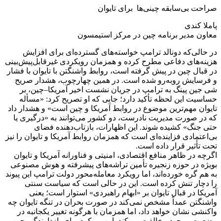
صراحت بی‌سابقه چینی‌ها برای تایوان
پاملا کندی
معاون مدیر برنامه چین در مرکز استیمسون
در حالی‌که دونالد ترامپ خواسته‌های گسترده‌ای برای افزایش
هزینه‌های دفاعی مطرح کرده و همزمان رویکردی غیرقابل‌پیش‌بینی
در قبال چین در پیش گرفته است، روابط واشنگتن با تایوان با فشار
و فرسایش روبه‌رو شده است. در همین چهارچوب، هشدار صریح
شی جین پینگ به ترامپ در جریان نشست اخیر آمریکا–چین، بر
حساسیت این لحظه تأکید دارد؛ جایی که او تصریح کرد: «مسأله
تایوان مهم‌ترین موضوع در روابط آمریکا و چین است» و هشدار داد
که در صورت مدیریت نادرست، دو کشور می‌توانند به «درگیری یا
حتی جنگ» کشیده شوند. این اظهارات، بازتاب‌دهنده فضای
بی‌اعتمادی فزاینده‌ای است که همزمان روابط آمریکا و تایوان را نیز
تحت تأثیر قرار داده است.
اگرچه در ظاهر منافع اقتصادی، امنیتی و فناورانه آمریکا و تایوان
بویژه در حوزه زنجیره تأمین تراشه‌های پیشرفته و هوش مصنوعی
به هم گره خورده‌اند، اما رویکرد معامله‌محور دولت ترامپ این پیوند
را دچار تنش کرده است. این در حالی است که سیاست سنتی
آمریکا در قبال تایوان بر «ابهام راهبردی» استوار است؛ یعنی
واشنگتن عمداً مشخص نمی‌کند در صورت بحران در تنگه تایوان چه
واکنشی نشان خواهد داد، اما همزمان با هرگونه تغییر یکجانبه در
وضعیت موجود مخالفت می‌کند. این رویکرد برای بازدارندگی چین و