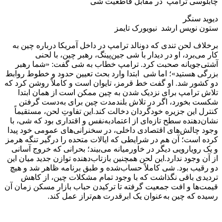
چابلوسی ترامپ در مقابل قاطعیت شی
دیوید سنگر
ستون نویس ارشد نیویورک تایمز
برخلاف لحن تندی که دونالد ترامپ در داخل آمریکا درباره چین به
کار می‌برد، او در دیدار با شی جین‌پینگ، رهبر چین، با لحنی
آشتی‌جویانه صحبت کرد. ترامپ خطاب به شی گفت: «شما رهبر
بزرگی هستید»؛ اما شی ابتدا وارد بحث تعیین حدود و خطوط روابط
دو کشور شد. او گفت خط قرمز، تایوان است و کاملاً روشن کرد که
تلاش ترامپ برای نزدیک شدن به چین ممکن است از همان ابتدا
شکست بخورد، اگر در تلاش بلندمدت چین برای به‌دست گرفتن
کنترل این جزیره خودگردان دخالت کند.این تفاوتِ لحن، مستقیماً
نشان‌دهنده سطح تازه‌ای از اعتمادبه‌نفس و اقتداری بود که شی، با
وجود چالش‌های اقتصادی داخلی، در سخنرانی‌های عمومی خود پیدا
کرده است؛ آن هم در شرایطی که ایالات متحده را درگیر تنگه هرمز
و یک رویارویی دیگر در خاورمیانه می‌بیند؛ بحرانی که خروج آسانی
از آن وجود ندارد.این لحن همچنین بازتاب‌دهنده توازن جدید میان این
دو رقیب بود. شی کاملاً حساب‌شده و طبق برنامه ظاهر شد و هیچ
تردیدی باقی نگذاشت که با وجود تمام مشکلات چین، از کاهش
قیمت‌ها و افت جمعیت گرفته تا ترکیدن حباب بازار مسکن زمان آن
رسیده که چین به‌عنوان یک ابرقدرت هم‌تراز عمل کند.