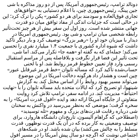
دونالد ترامپ، رئیس‌جمهوری آمریکا، پس از دو روز مذاکره با شی
جین پینگ، رئیس‌جمهوری چین، با اعلام دستیابی به «توافق‌های
تجاری فوق‌العاده و سودمند برای هر دو کشور» پکن را ترک کرد؛ این
در حالی است که جزئیات اندکی از مفاد توافق میان دو قدرت
جهانی منتشر شده است. روز اول این سفر بیش از هر چیز تحت‌تأثیر
رابطه شخصی میان ترامپ و شی بود. رئیس‌جمهوری آمریکا در
دیدار با میزبان خود او را «رهبر بزرگ» توصیف کرد و بار دیگر تأکید
داشت که شیوه اداره کشوری با جمعیت ۱.۴ میلیارد نفری را تحسین
می‌کند؛ جمله‌ای که به گفته او «همه جا» تکرار می‌کند. اما شی،
تحت تأثیر این فضا قرار نگرفت و بلافاصله پس از مراسم استقبال
رسمی وارد فاز تعیین خطوط قرمز روابط شد. او با لحنی
حساب‌شده تأکید کرد که مسأله تایوان «خط قرمز غیرقابل عبور»
چین است و هشدار داد هرگونه دخالت آمریکا در این موضوع
می‌تواند مسیر بهبود روابط را از اساس مختل کند. به گزارش
شینهوا، او تصریح کرد که ایالات متحده باید مسأله تایوان را با «نهایت
احتیاط» مدیریت کند. در ادامه سفر، ترامپ تلاش کرد روایت
متفاوتی از جایگاه آمریکا ارائه دهد و ایده «افول قدرت آمریکا» را به
سخره گرفت؛ موضعی که به‌نظر می‌رسید در واکنش به سخنان
شی درباره رقابت قدرت‌های بزرگ و مفهوم «تله توسیدید»
(اصطلاحی که گراهام آلیسون، تاریخ‌دان دانشگاه هاروارد، برای
توصیف وضعیتی به کار برده که در آن یک قدرت نوظهور، قدرت
مسلط را به چالش می‌کشد) بیان شده باشد. او در شبکه‌های
اجتماعی نوشت که اگرچه دو سال پیش آمریکا را در مسیر افول