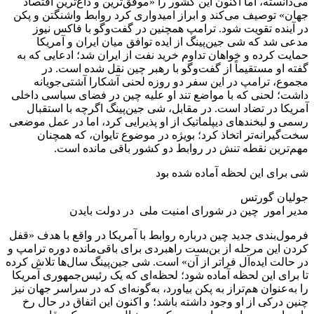
می‌دانسته، اما اکنون این کشور را «موفق‌ترین و داغ‌ترین اقتصاد
جهان» توصیف می‌کند و ابراز امیدواری کرد روابط واشنگتن و پکن
در آینده تقویت شود. ترامپ همچنین در گفت‌وگو با فاکس نیوز
مدعی شد که شی جین‌پینگ از ایده توافق میان ایران و آمریکا
حمایت کرده و خواهان تداوم خرید نفت از ایران شد؛ ادعایی که به
گفته او مستقیماً از گفت‌وگو با رهبر چین نقل شده است. در
مجموع، ترامپ در این سفر دو روزه لحنی آشکارا آشتی‌جویانه
داشت؛ لحنی که با مواضع تند او علیه چین در فضای سیاسی داخلی
آمریکا در تضاد است. در مقابل، شی جین‌پینگ اگرچه با استقبال
رسمی و لبخندهای دیپلماتیک از او پذیرایی کرد، اما در عمل موضعی
سخت‌گیرانه‌تر اتخاذ کرد؛ بویژه در موضوع تایوان، که همچنان
مهم‌ترین نقطه تنش در روابط دو کشور باقی مانده است.
شی برای این لحظه آماده شده بود
جولیان گورتس
مدیر امور چین در شورای امنیت ملی در دولت بایدن
فرمول‌بندی جدید چین درباره روابط با آمریکا در واقع با هدف «قفل
کردن این مرحله از بن‌بست راهبردی برای باقی‌مانده دوره ترامپ و
در حالت ایده‌آل فراتر از آن» است. شی جین‌پینگ سال‌ها تلاش کرده
تا برای این لحظه آماده شود؛ لحظه‌ای که یک رئیس‌جمهوری آمریکا
را به‌عنوان هم‌تراز به پکن بیاورد، به‌گونه‌ای که در سراسر جهان نیز
چنین درکی از او وجود داشته باشد؛ و اکنون این اتفاق در حال رخ