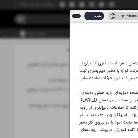
پنجشنبه، ۱۵ مرداد ۱۴۰۵
تصویر
عضویت | ورود
مطالب این صفحه
تمال سفره است؛ کاری که برای او
تجربه های علمی امروز ضامن آینده فناوری
رکت او را با دقتی میلی‌متری ثبت
کشور
د، می‌داند این حرکات ساده انسانی
بات‌ها بر اینترنت مسلط شدند
بازار جهانی تراشه تا ۲۰۳۰ به مرز ۱.۵ تریلیون
ی، توسعه مدل‌های پایه هوش مصنوعی
دلار می‌رسد
برای روبات‌هایی است که در کارخانه‌ها، هتل‌ها، انبارها و حتی خانه‌ها فعالیت خواهند کرد تا در آینده بتوان مغز روباتها را ساخت. مهندسان RLWRLD
تلاش کره‌جنوبی برای ساخت مغز روبات‌ها
د تا اطلاعات دقیق‌تری از زاویه
حوزه فاوا
 چون آمریکا و چین عقب نماند. در
‌ها مزیت خود را در نیروی کار ماهر
فناوری
ا کلمه آموزش می‌بینند، روبات‌های
موبایل