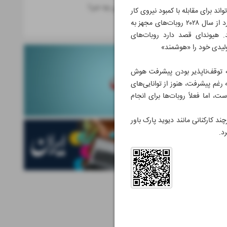
از هوش مصنوعی چه خبر؟
 که می‌تواند برای مقابله با کمبود نیروی کار
علم
ناشی از پیری جمعیت، در اختیار روبات‌ها قرار گیرد. RLWRLD اعلام کرده اولین مدل پایه خود را ساخته و انتظار دارد از سال ۲۰۲۸ روبات‌های مجهز به
. هیوندای قصد دارد روبات‌های
 به توقف‌ناپذیر بودن پیشرفت هوش
 رغم پیشرفت، هنوز از توانایی‌های
ست‌های پنج‌انگشتی است، اما فعلاً روبات‌ها برای انجام
ه روبات‌ها بسپارد؛ هرچند کارکنانی مانند دیوید پارک باور
د.