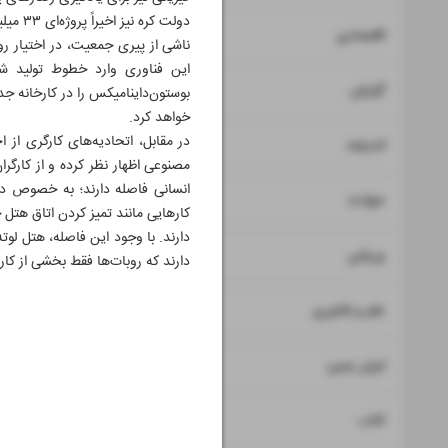
دولت ک
۷
۸
اقتصادی
این فناوری وارد خطوط تولید شو
۹
گزارش
بوستون‌داینامیکس را در کارخانه جدید خود در آمریکا
خواهد کرد.
در مقابل، اتحادیه‌های کارگری از 
۱۰
اندیشه
مصنوعی اظهار نظر کرده و از کارگرا
۱۱
حوادث
کارهایی مانند تمیز کردن اتاق هتل
۱۲
ورزشی
دارند که روبات‌ها فقط بخشی از کا
۱۳
علم و فناوری
۱۴
ایران زمین
۱۵
کتاب