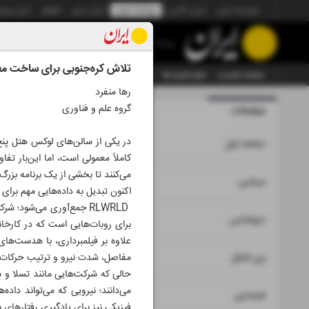
موسسه ایران
ایران آنلاین
روزنامه ایران
ایران دیلی
الوفاق
ایران ورز
روزنامه
تلاش کره‌جنوبی برای ساخت مغز
صفحه نخست
تمام شماره ها
تمام ویژه نامه ها
آرشیو
سازمان آگهی‌ها
رها منفرد
گروه علم و فناوری
صفحات
شماره نه ه
در یکی از سالن‌های لوکس هتل پنج
۱
صفحه اول
کاملاً معمولی است، اما این‌بار ت
می‌کنند تا بخشی از یک برنامه بزرگ
۲
۳
سیاسی
اکنون تبدیل به داده‌هایی مهم برای
RLWRLD جمع‌آوری می‌شود
۴
دیپلماسی
علاوه بر فیلمبرداری، با هدست‌ها
۵
بین الملل
مفاصل، شدت نیرو و ترتیب حرکات به
حالی که شرکت‌هایی مانند تسلا و ساز
می‌دانند؛ نیرویی که می‌تواند داده
۶
اجتماعی
فیزیکی نیز برای یادگیری رفتارهای پی