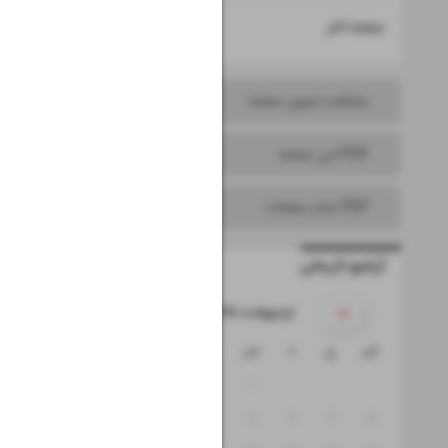
۱۶
صفحه آخر
مشاهده تصویر صفحه
PDF این صفحه
PDF تمام صفحات
آرشیو تاریخی
۱۴۰۵ اردیبهشت
ش
ی
د
س
چ
پ
ج
۴
۳
۲
۱
۱۱
۱۰
۹
۸
۷
۶
۵