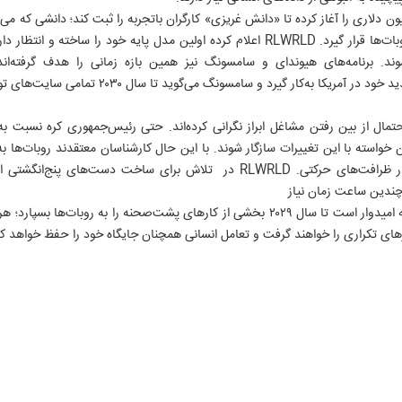
ره نیز اخیراً پروژه‌ای ۳۳ میلیون دلاری را آغاز کرده تا «دانش غریزی» کارگران باتجربه را ثبت کند؛ دانشی
ند. برنامه‌های هیوندای و سامسونگ نیز همین بازه زمانی را هدف گرفته‌اند
 به‌کار گیرد و سامسونگ می‌گوید تا سال ۲۰۳۰ تمامی سایت‌های تولیدی خود را «هوشمند»
احتمال از بین رفتن مشاغل ابراز نگرانی کرده‌اند. حتی رئیس‌جمهوری کره نسبت
ن خواسته با این تغییرات سازگار شوند. با این حال کارشناسان معتقدند روبات‌ها به
انسانی فاصله دارند؛ به خصوص در ظرافت‌های حرکتی. RLWRLD در تلاش برای ساخت د
 چندین ساعت زمان نیاز
دارند. با وجود این فاصله، هتل لوته امیدوار است تا سال ۲۰۲۹ بخشی از کارهای پشت‌صحنه را ب
رهای تکراری را خواهند گرفت و تعامل انسانی همچنان جایگاه خود را حفظ خواهد کر