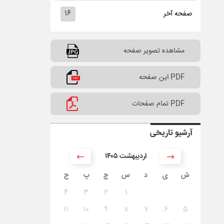
۱۶
صفحه آخر
مشاهده تصویر صفحه
PDF این صفحه
PDF تمام صفحات
آرشیو تاریخی
۱۴۰۵ اردیبهشت
ش
ی
د
س
چ
پ
ج
۴
۳
۲
۱
۱۱
۱۰
۹
۸
۷
۶
۵