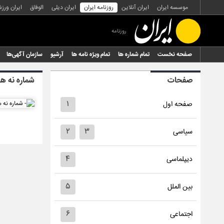
موسسه ایران
ایران آنلاین
روزنامه ایران
ایران دیلی
الوفاق
ایران ورز
روزنامه
صفحه نخست
تمام شماره ها
تمام ویژه نامه ها
آرشیو
سازمان آگهی‌ها
صفحات
شماره نه ه
۱
صفحه اول
۲
۳
سیاسی
۴
دیپلماسی
۵
بین الملل
۶
اجتماعی