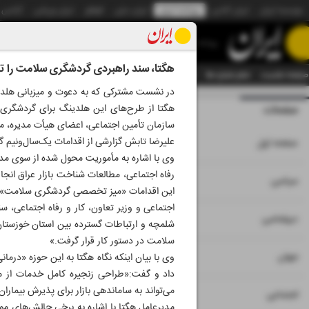
موسسه ایران
ایران آنلاین
روزنامه ایران
ایران دیلی
الوفاق
ایران ورزشی
آژانس
روزنامه
هگتا، سند راهبردی گردشگری سلامت را ت
صفحه نخست
تمام شماره ها
تمام ویژه نامه ها
آرشیو
سازمان آگهی‌ها
دستیار هوش
در نشست مشترکی که به دعوت و میزبانی هلدین
هگتا از طرح‌های این هلدینگ برای گردشگری 
صفحات
شماره نه هزار و بی
سازمان تأمین اجتماعی، اعضای هیأت مدیره، مع
۱
علیرضا تابش گزارشی از اقدامات یک‌سال‌ونیم 
صفحه اول
وی با اشاره به مأموریت محول ‌شده از سوی مد
رفاه اجتماعی، مطالعات شناخت بازار عراق انجا
۲
۳
سیاسی
این اقدامات «میز تخصصی گردشگری سلامت» برای
اجتماعی و وزیر تعاون، کار و رفاه اجتماعی، س
۴
دیپلماسی
شلمچه و ارتباطات گسترده بین استان خوزستان ب
سلامت در دستور کار قرار گرفت.»
۵
جهان
وی با بیان اینکه نگاه هگتا به این حوزه «درما
داد و گفت:«طراحی زنجیره کامل خدمات از م
می‌تواند به ساماندهی بازار برای پذیرش بیمار
۶
اجتماعی
مدیرعامل هگتا با اشاره به برخی چالش‌های م