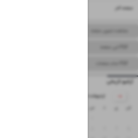
۱۶
صفحه آخر
مشاهده تصویر صفحه
PDF این صفحه
PDF تمام صفحات
آرشیو تاریخی
۱۴۰۵ اردیبهشت
ش
ی
د
س
چ
پ
ج
۴
۳
۲
۱
۱۱
۱۰
۹
۸
۷
۶
۵