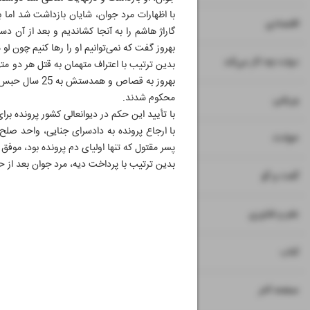
با اظهارات مرد جوان، شایان بازداشت شد اما 
۷
۸
اقتصادی
گاراژ هاشم را به آنجا کشاندیم و بعد از آن دس
بهروز گفت که نمی‌توانیم او را رها کنیم چون ل
۹
دولت چه کار می‌کند
بدین ترتیب با اعتراف متهمان به قتل هر دو مت
بهروز به قصاص و همدستش به 25 سال حبس
محکوم شدند.
۱۰
ورزشی
با تأیید این حکم در دیوانعالی کشور پرونده بر
با ارجاع پرونده به دادسرای جنایی، واحد ص
۱۱
حوادث
پسر مقتول که تنها اولیای دم پرونده بود، موف
بدین ترتیب با پرداخت دیه، مرد جوان بعد از حدود 10 سال حبس بزودی از زندان آزاد خ
۱۲
۱۳
گفت و گو
۱۴
علم و فناوری
۱۵
کتاب
۱۶
صفحه آخر