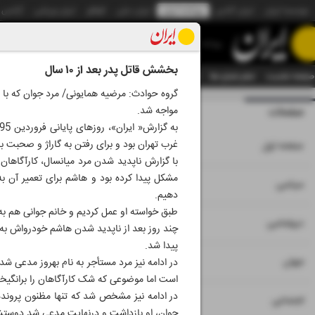
موسسه ایران
ایران آنلاین
روزنامه ایران
ایران دیلی
الوفاق
ایران ورزشی
آژانس
روزنامه
بخشش قاتل پدر بعد از ۱۰ سال
صفحه نخست
تمام شماره ها
تمام ویژه نامه ها
آرشیو
سازمان آگهی‌ها
دستیار هوش
مواجه شد.
صفحات
شماره نه هزار و بی
۱
غرب تهران بود و برای رفتن به گاراژ و صحبت با 
صفحه اول
با گزارش ناپدید شدن مرد میانسال، کارآگاهان 
مشکل پیدا کرده بود و هاشم برای تعمیر آن به
۲
۳
سیاسی
دهیم.
طبق خواسته او عمل کردیم و خانم جوانی هم به 
۴
دیپلماسی
چند روز بعد از ناپدید شدن هاشم خودرواش به
پیدا شد.
۵
جهان
است اما موضوعی که شک کارآگاهان را برانگیخت 
در ادامه نیز مشخص شد که تنها مظنون پرونده
۶
اجتماعی
جوان، او بازداشت و درنهایت مدعی شد دوست