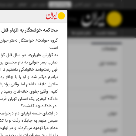
موسسه ایران
ایران آنلاین
روزنامه ایران
ایران دیلی
الوفاق
ایران ورز
روزنامه
محاکمه خواستگار به اتهام قتل 
صفحه نخست
تمام شماره ها
تمام ویژه نامه ها
آرشیو
سازمان آگهی‌ها
گروه حوادث/ خواستگار دختر جوان ک
است.
صفحات
شماره نه هز
به گزارش «ایران»، دو سال قبل گ
ضارب پسر جوانی به نام محسن بوده 
۱
صفحه اول
قبل رفت‌وآمد خانوادگی داشتیم تا ا
برادرم درگیر شد و او را با چاقو
۲
۳
سیاسی
مقتول علاقه داشتم اما وقتی برادر
۴
دیپلماسی
دادگاه کیفری یک استان تهران فرست
در دادگاه چه گذشت؟
۵
جهان
در ابتدای جلسه اولیای دم درخوا
سپس متهم به جایگاه رفت و با تکرا
مدام مرا تهدید می‌کردند و در نهایت
۶
اجتماعی
با پایان جلسه قضات برای صدور رأی