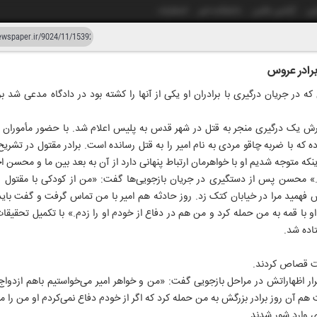
شی
آژانس عکس
دانشکده خبر
انتشارات
برادر عروس
دستیار هوش مصنوعی
نسخه قدیمی
ه در جریان درگیری با برادران او یکی از آنها را کشته بود در دادگاه مدعی شد بر
ار و بیست و چهار
۲۳ اردیبهشت ۱۴۰۵
زارش یک درگیری منجر به قتل در شهر قدس به پلیس اعلام شد. با حضور مأموران
که با ضربه چاقو مردی به نام امیر را به قتل رسانده است. برادر مقتول در تشریح 
ینکه متوجه شدیم او با خواهرمان ارتباط پنهانی دارد از آن به بعد بین ما و محسن 
 زد.» محسن پس از دستگیری در جریان بازجویی‌ها گفت: «من از کودکی با مقتول
ش فهمید مرا در خیابان کتک زد. روز حادثه هم امیر با من تماس گرفت و گفت باید
اده شد.
ست قصاص کردند.
ر اظهاراتش در مراحل بازجویی گفت: «من و خواهر امیر می‌خواستیم باهم ازدواج 
 هم آن روز برادر بزرگش به من حمله کرد که اگر از خودم دفاع نمی‌کردم او من را می
 وارد شور شدند.