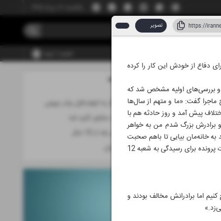
یکشنبه، ۱۸ مرداد ۱۴۰۵
تصویر
عضویت | ورود
ای دفاع از خودش این کار را کرده
مطالب این صفحه
 و بررسی‌های اولیه مشخص شد که
ماجرا گفت: «ما و متهم از سال‌ها
محاکمه خواستگار به اتهام قتل برادر عروس
اختلاف پیش آمد و روز حادثه هم با
حکم قصاص مرد مشاور تأیید شد
 و برادرش بزرگ شدم من به خواهر
بخشش قاتل پدر بعد از 10 سال
 به خانه‌مان بیایی تا باهم صحبت
از گوشه و کنار ایران
کنیم. وقتی جلوی خانه‌شان رسیدم او با قمه به من حمله کرد و من هم در دفاع از خودم او را زدم.» با تکمیل تحقیقات پرونده برای رسیدگی به شعبه 12
کنیم اما برادرانش مخالف بودند و
‌زد.»