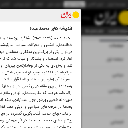
موسسه ایران
ایران آنلاین
روزنامه ایران
ایران دیلی
الوفاق
ایران ورزشی
آژانس
روزنامه
اندیشه های محمد عبده
صفحه نخست
تمام شماره ها
تمام ویژه نامه ها
آرشیو
سازمان آگهی‌ها
دستیار هوش
محمد عبده (۱۸۴۹–۱۹۰۵)،
خطابه‌های آتشین و تحرکات سیاسی می‌کوشید ام
صفحات
شماره نه هزار و بی
می‌توان یکی از بزرگ‌ترین متفکران مسلمان ع
۱
آغاز کرد. استعداد و پشتکار او سبب شد که از 
صفحه اول
شد و به‌زودی به یکی از وفادارترین پیروان ا
سرانجام در ۱۸۸۲ به تبعید او ان
۲
۳
سیاسی
رسید؛ عالی‌ترین مقام دینی کشور. در این جایگا
۴
دیپلماسی
ارائه داد، هرچند که مقاومت‌های نهادی مانع 
متین؛ نه خطیبی پرشور چون اسدآبادی، بلکه اند
۵
جهان
بعدها در عرصه‌های سیاسی و دینی مصر نقشی ا
الزامات جهان جدید، گفت‌وگویی گسترده در میان
پیشنهادهای محمد عبده که در اثر مهمش رسال
۶
اجتماعی
پیشرفت‌های اروپا به شمار می‌رود. عبده می‌کو