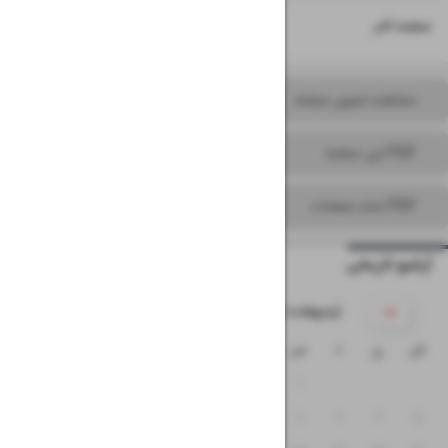
۱۶
صفحه آخر
مشاهده تصویر صفحه
PDF این صفحه
PDF تمام صفحات
آرشیو تاریخی
۱۴۰۵ اردیبهشت
ش
ی
د
س
چ
پ
ج
۴
۳
۲
۱
۱۱
۱۰
۹
۸
۷
۶
۵