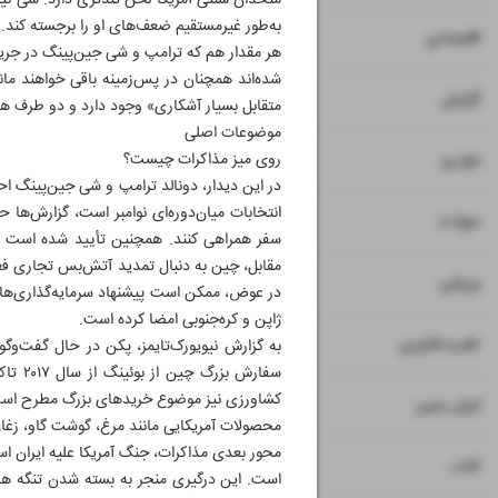
متحدان سنتی آمریکا لحن تندتری دارد. شی نیز 
به‌طور غیرمستقیم ضعف‌های او را برجسته کند.
۷
۸
اقتصادی
شده‌اند همچنان در پس‌زمینه باقی خواهند ماند
۹
گزارش
متقابل بسیار آشکاری» وجود دارد و دو طرف هم
موضوعات اصلی
۱۰
روی میز مذاکرات چیست؟
خودرو
در این دیدار، دونالد ترامپ و شی جین‌پینگ احت
انتخابات میان‌دوره‌ای نوامبر است، گزارش‌ها 
۱۱
حوادث
سفر همراهی کنند. همچنین تأیید شده است که
مقابل، چین به دنبال تمدید آتش‌بس تجاری فع
۱۲
ورزشی
در عوض، ممکن است پیشنهاد سرمایه‌گذاری‌های 
ژاپن و کره‌جنوبی امضا کرده است.
۱۳
علم و فناوری
به گزارش نیویورک‌تایمز، پکن در حال گفت‌وگ
سفارش
۱۴
ایران زمین
محصولات آمریکایی مانند مرغ، گوشت گاو، زغال
محور بعدی مذاکرات، جنگ آمریکا علیه ایران 
۱۵
کتاب
است. این درگیری منجر به بسته شدن تنگه هرم