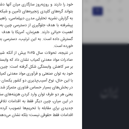
۱۸
۱۷
۱۶
۱۵
۱۴
۱۳
۱۲
خود را دارند و روزبه‌روز سازگاری میان آنها د
۲۵
۲۴
۲۳
۲۲
۲۱
۲۰
۱۹
بتواند گره‌های کلیدی زنجیره‌های تأمین و شبکه
به گزارش نشریه تحلیلی مدرن دیپلماسی، راهبرد
۳۱
۳۰
۲۹
۲۸
۲۷
۲۶
پیشرفته با هدف جلوگیری از دسترسی چین به 
اهمیت حیاتی دارند. هم‌زمان، آمریکا با هدف 
گسترش داده است. به این ترتیب، دسترسی به با
خورده است.
در نتیجه، تحولات سا
صادرات مواد معدنی کمیاب نشان داد که وابستگ
بر سر کاهش وابستگی شکل گرفته است: چین تلاش
خود به توان صنعتی و فرآوری مواد معدنی کمی
با این حال، نوع آسیب‌پذیری دو کشور یکسان ن
در بخش‌های بسیار حساس فناوری متمرکز شده ا
یعنی هر دو طرف توان وارد کردن هزینه‌های سنگ
در این میان، چین دیگر فقط به اقدامات تلافی
جدیدی برای مقابله با تحریم‌ها تصویب کرد
اقدامات فقط حقوقی نیست؛ بلکه نشان می‌دهد چ
روزنام
روزنامه