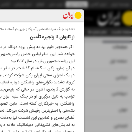
موسسه ایران
ایران آنلاین
روزنامه ایران
ایران دیلی
الوفاق
ایران ورزشی
آژانس
روزنامه
تشدید جنگ سرد اقتصادی آمریکا و چین در آستانه مل
صفحه نخست
تمام شماره ها
تمام ویژه نامه ها
آرشیو
سازمان آگهی‌ها
دستیار هوش
از تایوان تا زنجیره تأمین
صفحات
شماره نه هزار و بی
خواهد شد. این سفر اولین حضور رئیس‌جمهوری 
۱
صفحه اول
اول ریاست‌جمهوری‌اش در سال ۲۰۱۷ بود.
در آن زمان، پکن سنگ‌تمام گذاشت. در سفر سه‌
۲
۳
سیاسی
کرونا، تشدید نگرانی‌های واشنگتن درباره فع
به گزارش گاردین، اکنون در حالی که رئیس‌جم
۴
دیپلماسی
ترامپ به دلیل درگیری او در جنگ علیه ایران 
واشنگتن، به خبرنگاران گفته است: «این تصور
۵
جهان
نشستی با اصلی‌ترین رقیبش شرکت می‌کند، لحظه
فضای بصری و نمادین این نشست نیز به‌دقت زی
به نمایش‌های تشریفاتی دیپلماتیک علاقه دا
۶
اجتماعی