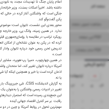
اعلام پایان جنگ تا تهدیدات مجدد به نابودی
۱۶
صفحه آخر
داشته باشد. اخیراً اسکات بسنت، وزیر خزانه‌
جنگی است که واشنگتن آغاز کرده در حالی که نم
پکن گفت‌وگو کند.
مشاهده تصویر صفحه
محور بعدی این نشست، تایوان است؛ موضوعی ک
ندارد. در همین زمینه، وانگ یی، وزیر خارجه 
PDF این صفحه
کرده که در پکن به‌ عنوان نشانه‌ای از امکان 
تدریجی لحن رسمی خود درباره تایوان وادار کند
PDF تمام صفحات
است.»
در همین چهارچوب، «میرا رپ-هوپر»، مشاور ار
آرشیو تاریخی
آمریکا درباره تایوان تغییر کند، اما متحدان و
اذعان کرده است یا خیر و همچنین اینکه آیا شی 
۱۴۰۵ اردیبهشت
یا نه.
به گزارش اندیشکده SIS
ش
ی
د
س
چ
پ
ج
تغییر در ادبیات رسمی واشنگتن را به‌عنوان یک 
۴
۳
۲
۱
این جمع‌بندی رسیده است که استمرار دیدارهای سط
رقابت بر سر کنترل اقتصاد جهانی آینده
۱۱
۱۰
۹
۸
۷
۶
۵
مهم‌ترین تحول در روابط آمریکا و چین در دو 