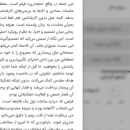
این جمله در واقع «معماری» فیلم است. مع
۱۶
صفحه آخر
جلسات ستادی و اکتفا به بررسی‌های کارشناس
بدهد. البته عمل بدون کارشناسی هم غلط است؛
بحران به‌شدت به زمان وابسته است. هرچه زمان 
مشاهده تصویر صفحه
زمانی میان تصمیم و اجرا، به نظرم رویکرد ا
است. این نگاه از نسبتی می‌آید که تصمیم‌گیرند
PDF این صفحه
این نسبت عمیق‌تر باشد، آن فاصله کمتر می‌شود
صحنه‌ای مثل پرستاری که مجروح را با خود می
لحظه‌ای مرز بین ادای احترام، تأثیرپذیری و تکر
PDF تمام صفحات
راستش را بخواهید، تا قبل از اینکه شما اشاره ک
توجه نداشتم. تفاوتی که در «احمد» وجود دار
آرشیو تاریخی
هدف مقدس کمک می‌کنند، بدون اینکه تشکیلات 
آن پرستار برداشت می‌شد و فشار تنهایی او برجس
۱۴۰۵ اردیبهشت
آن فشار جمعی و فعالیت تشکیلاتی بودم.
ش
ی
د
س
چ
پ
ج
فیلمی که درباره ساعات اول یک فاجعه است، طب
این انتخاب آگاهانه بوده یا نتیجه محدودیت‌ها
۴
۳
۲
۱
من برداشت شما از افت ریتم را دقیق نمی‌دانم، ا
۱۱
۱۰
۹
۸
۷
۶
۵
جدی‌تر شوند. بازخوردی که تا امروز از مخاطب 
حسی و تجربه‌ای که مخاطب در مواجهه با لحظ