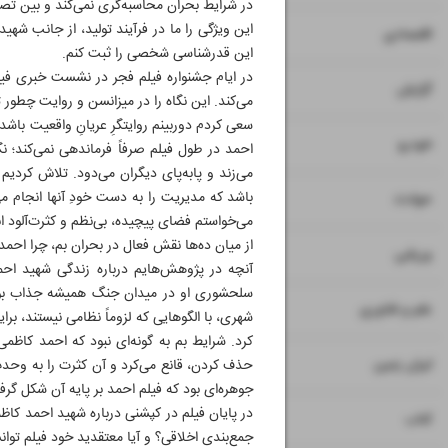
در شرایط بحران محاسبه‌گری نمی‌کند و بین تص
این ویژگی را ما در فرآیند تولید، از جانب 
۷
۸
اقتصادی
این قدرشناسی شخصی را ثبت کنم.
در ایام جشنواره فیلم فجر در نشست خبری فی
۹
گزارش
می‌کند. این نگاه را در میزانسن و روایت چطور 
سعی کردم دوربینم روایتگرِ عریانِ واقعیت ب
۱۰
خودرو
احمد در طول فیلم صرفاً فرماندهی نمی‌کند؛ ن
می‌زند و پا‌به‌پای دیگران می‌دود. تلاش کرد
۱۱
باشد که مدیریت را به دست خودِ آنها انجام م
حوادث
می‌خواستم فضای پیچیده، بی‌نظم و کثرت‌آلود ا
از میان ده‌ها نقش فعال در بحران بم، چرا احمد 
۱۲
ورزشی
آنچه در پژوهش‌هایم درباره زندگی شهید ا
سلحشوری او در میدان جنگ همیشه جذاب بوده،
۱۳
علم و فناوری
شهری، با الگوهایی که لزوماً نظامی نیستند، بر
کرد. شرایط بم به گونه‌ای نبود که احمد کاظمی 
۱۴
ایران زمین
حذف کردن، قانع می‌کرد و آن کثرت را به وحدت م
جوهره‌ای بود که فیلم احمد بر پایه آن شکل گرف
در پایان فیلم در کپشنی درباره شهید احمد کا
۱۵
کتاب
جمع‌بندی اخلاقی؟ و آیا معتقدید خود فیلم توانس