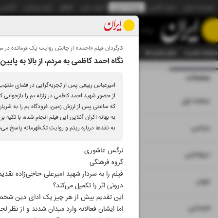
موسسه ایران
ایران آنلاین
روزنامه ایران
ایران دیلی
الوفاق
ایران ورزشی
آژانس
روزنامه
کارگردان فیلم «احمد» از چالش روایت یک فرمانده در م
صفحه نخست
تمام شماره ها
تمام ویژه نامه ها
آرشیو
سازمان آگهی‌ها
دستیار هوش
نگاه احمد کاظمی به مردم، از بالا به پایین 
صفحات
شماره نه هزار و بی
از حضور شهید احمد کاظمی در زلزله بم را بازخوانی
۱
صفحه اول
که ساعتی پس از لرزش زمین، فرودگاه بم را به شریان
به بهانه اکران آنلاین این فیلم انجام شده، با تکیه
۲
۳
سیاسی
به نقدها درباره ریتم و روایتِ تک‌قهرمانه پاسخ می‌
نرگس عاشوری
۴
دیپلماسی
گروه فرهنگی
فیلم را به سردار شهید امیرعلی حاجی‌زاده تقدیم
۵
جهان
درونی اثر را تکمیل می‌کند؟
این تقدیم بیش از هر چیز یک ادای دین شخصی بود
۶
اجتماعی
اما ایشان فعالانه وارد میدان شدند و از نظر ل