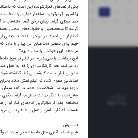
۱۸
۱۷
۱۶
۱۵
۱۴
۱۳
۱۲
یکی از نقدهای تکرارشونده این است که داستا
۲۵
۲۴
۲۳
۲۲
۲۱
۲۰
۱۹
یا امروز اگر برگردید، ساختار دیگری را انتخاب می
خط مرکزی فیلم، پیش‌ بردن قصه متناسب با آدم
۳۱
۳۰
۲۹
۲۸
۲۷
۲۶
گرفته تا متخصصین و خانواده‌های محلی. همه
کدام از این آدم‌ها در مواجهه با احمد، لایه‌ای
فیلم برای بعضی مخاطبان این پیام را دارد ک
می‌دهد. این خوانش را قبول دارید؟
این برداشت را نمی‌پذیرم. در فیلم توضیح داده‌
رد می‌کند، هم کارشناسی‌ای را که به عمل م
بنابراین قرار نیست کارشناسی کنار گذاشته شود،
نقدهایی مطرح شده که فیلم نقش ستاد بحران، 
زاویه دید من شخصیت احمد در کف میدان بود؛
هلال‌احمر یا دیگر نهادها بسازیم، فیلم دیگری 
مختلف. یکی از مؤثرترین آدم‌های کنار او از 
هستند که کارشناسی و عمل را با هم پیش می‌بر
بــــرش
روزنام
فیلم شما با آثاری مثل «ایستاده در غبار»، «م
روزنامه