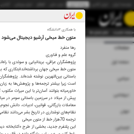
موسسه ایران
ایران آنلاین
روزنامه ایران
ایران دیلی
الوفاق
ایران ورزشی
آژانس
روزنامه
با همکاری ۳دانشگاه
صفحه نخست
تمام شماره ها
تمام ویژه نامه ها
آرشیو
سازمان آگهی‌ها
دستیار هوش
متون خط میخی آرشیو دیجیتال می‌شود
صفحات
شماره نه هزار و بی
رها منفرد
گروه علم و فناوری
۱
صفحه اول
پژوهشگران عراقی، بریتانیایی و سوئدی با راه‌ا
متون خط میخی جهان برداشته‌اند؛ابتکاری که به
باستانی بین‌النهرین نوشته شده‌اند. پژوهشگر
۲
۳
سیاسی
است زیرا بیشتر ترجمه‌ها و پژوهش‌ها به زبان ان
۴
دیپلماسی
پیش از میلاد در سرزمین باستانی سومر در میان‌ر
معاملات بازرگانی، قوانین، ادبیات، دانش نجوم
۵
جهان
نظام‌های نوشتاری در تاریخ بشر می‌دانند نظام
ترجمه 70هزار خط از متون میخی
۶
اجتماعی