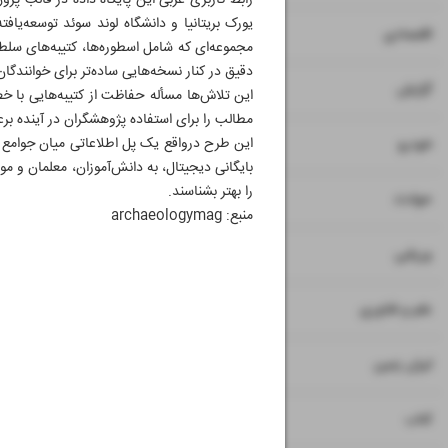
یورک بریتانیا و دانشگاه لوند سوئد توسعه‌ی
۷
۸
اقتصادی
مجموعه‌ای که شامل اسطوره‌ها، کتیبه‌های سل
دقیق در کنار نسخه‌هایی ساده‌تر برای خوانندگان
۹
گزارش
این تلاش‌ها مسأله حفاظت از کتیبه‌هایی با خ
مطالب را برای استفاده پژوهشگران در آینده بر
۱۰
این طرح درواقع یک پل اطلاعاتی میان جوامع 
خودرو
بایگانی دیجیتال، به دانش‌آموزان، معلمان و م
را بهتر بشناسند.
۱۱
حوادث
منبع: archaeologymag
۱۲
ورزشی
۱۳
علم و فناوری
۱۴
ایران زمین
۱۵
کتاب