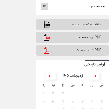
۱۶
صفحه آخر
مشاهده تصویر صفحه
PDF این صفحه
PDF تمام صفحات
آرشیو تاریخی
۱۴۰۵ اردیبهشت
ش
ی
د
س
چ
پ
ج
۴
۳
۲
۱
۱۱
۱۰
۹
۸
۷
۶
۵