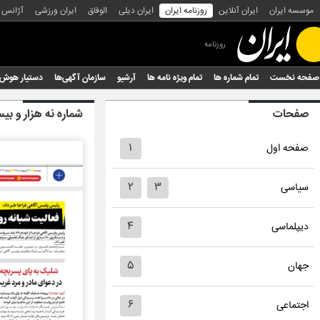
موسسه ایران
ایران آنلاین
روزنامه ایران
ایران دیلی
الوفاق
ایران ورزشی
آژانس
روزنامه
صفحه نخست
تمام شماره ها
تمام ویژه نامه ها
آرشیو
سازمان آگهی‌ها
دستیار هوش
صفحات
شماره نه هزار و بی
۱
صفحه اول
۲
۳
سیاسی
۴
دیپلماسی
۵
جهان
۶
اجتماعی