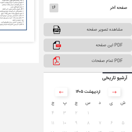
۱۶
صفحه آخر
مشاهده تصویر صفحه
PDF این صفحه
PDF تمام صفحات
آرشیو تاریخی
۱۴۰۵ اردیبهشت
ش
ی
د
س
چ
پ
ج
۴
۳
۲
۱
۱۱
۱۰
۹
۸
۷
۶
۵