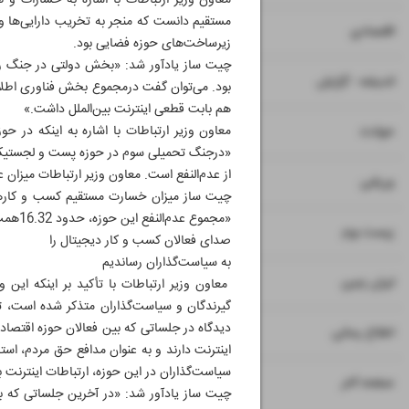
معاون وزیر ارتباطات با اشاره به خسارات و
مستقیم دانست که منجر به تخریب دارایی‌ها و
۷
۸
اقتصادی
زیرساخت‌های حوزه فضایی بود.
۹
اندیشه - گزارش
هم بابت قطعی اینترنت بین‌الملل داشت.»
۱۱
حوادث
از عدم‌النفع است. معاون وزیر ارتباطات میزان عدم‌النف
۱۲
ورزشی
«مجموع عدم‌النفع این حوزه، حدود 16.32همت بوده است.»
۱۳
زیست بوم
صدای فعالان کسب و کار دیجیتال را
به سیاست‌گذاران رساندیم
۱۴
ایران زمین
معاون وزیر ارتباطات با تأکید بر اینکه این
گیرندگان و سیاست‌گذاران متذکر شده است، تأ
دیدگاه در جلساتی که بین فعالان حوزه اقتصا
۱۵
اطلاع رسانی
اینترنت دارند و به عنوان مدافع حق مردم، اس
سیاست‌گذاران در این حوزه، ارتباطات اینترنت ب
۱۶
صفحه آخر
چیت ساز یادآور شد: «در آخرین جلساتی که با