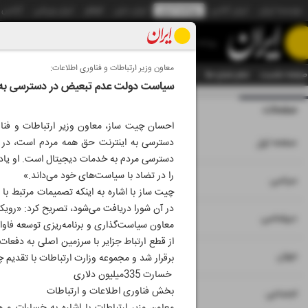
موسسه ایران
ایران آنلاین
روزنامه ایران
ایران دیلی
الوفاق
ایران ورزشی
آژانس
روزنامه
معاون وزیر ارتباطات و فناوری اطلاعات:
صفحه نخست
تمام شماره ها
تمام ویژه نامه ها
آرشیو
سازمان آگهی‌ها
دستیار هوش
سیاست دولت عدم تبعیض در دسترسی به 
صفحات
شماره نه هزار و ب
احسان چیت ساز، معاون وزیر ارتباطات و فنا
۱
صفحه اول
دسترسی به اینترنت حق همه مردم است، در پا
دسترسی مردم به خدمات دیجیتال است. او یادآ
را در تضاد با سیاست‌های خود می‌داند.»
۲
۳
۱۰
سیاسی
چیت ساز با اشاره به اینکه تصمیمات مرتبط با 
در آن شورا دریافت می‌شود، تصریح کرد: «رویکر
۴
دیپلماسی
از قطع ارتباط جزایر با سرزمین اصلی به دفعات
۵
جهان
برقرار شد و مجموعه وزارت ارتباطات با تقدیم 
خسارت 335میلیون دلاری
بخش فناوری اطلاعات و ارتباطات
۶
اجتماعی