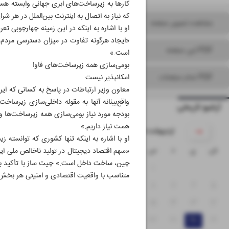
کارها به زیرساخت‌های ابری جهانی وابسته هست
که نیاز به اتصال به اینترنت بین‌الملل در هر شرا
مشاهده تصویر صفحه
او با اشاره به اینکه در این زمینه چهارچوبی تع
«ایجاد هرگونه تفاوت در میزان دسترسی مردم،
PDF این صفحه
است.»
بومی‌سازی همه زیرساخت‌های فاوا
PDF تمام صفحات
امکانپذیر نیست
معاون وزیر ارتباطات در پاسخ به کسانی که ایر
واقع‌بینانه آنها به مقوله داخلی‌سازی زیرسا
آرشیو تاریخی
همت نیاز داریم.»
۱۴۰۵ اردیبهشت
ش
ی
د
س
چ
پ
ج
چین، ساخت داخل است.» چیت ساز با تأکید بر ای
۴
۳
۲
۱
متناسب با واقعیت اقتصادی و امنیتی هر بخش
۱۱
۱۰
۹
۸
۷
۶
۵
۱۸
۱۷
۱۶
۱۵
۱۴
۱۳
۱۲
۲۵
۲۴
۲۳
۲۲
۲۱
۲۰
۱۹