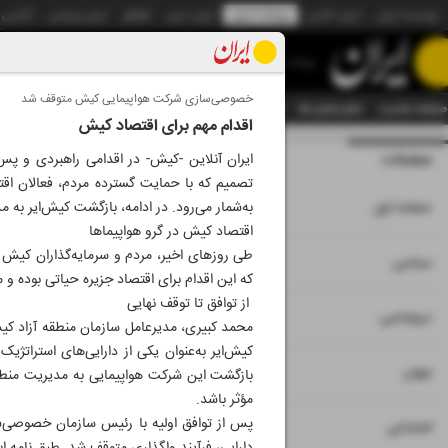
موسسه ایران
ایران آنلاین
روزنامه ایران
ایران دیلی
الوفاق
ایران ورزشی
آژانس
روزنامه
خصوصی‌سازی شرکت هواپیمایی کیش متوقف شد
صفحه نخست
تمام شماره ها
تمام ویژه نامه ها
آرشیو
سازمان آگهی‌ها
دستیار هوش
اقدام مهم برای اقتصاد کیش
صفحات
شماره نه هزار و ب
ایران آنلاین -کیش- در اقدامی راهبردی و 
تصمیم که با حمایت گسترده مردم، فعالان اق
۱
صفحه اول
به‌شمار می‌رود. در ادامه، بازگشت کیش‌ایر به
اقتصاد کیش در گرو هواپیماها
طی روزهای اخیر، مردم و سرمایه‌گذاران کیش با
۲
۳
۱۰
سیاسی
که این اقدام برای اقتصاد جزیره حیاتی بوده و
از توافق تا توقف نهایی
۴
دیپلماسی
کیش‌ایر به‌عنوان یکی از دارایی‌های استرات
۵
جهان
بازگشت این شرکت هواپیمایی به مدیریت منطقه 
مؤثر باشد.
۶
اجتماعی