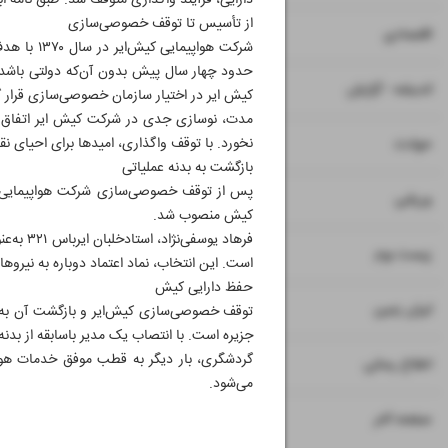
دارایی، فرآیند واگذاری متوقف شد. طبق نامه اب
از تأسیس تا توقف خصوصی‌سازی
۷
۸
اقتصادی
شرکت هوا
۹
اندیشه - گزارش
کیش ایر در اختیار سازمان خصوصی‌سازی قرار 
مدت، نوسازی جدی در شرکت کیش ایر اتفاق نی
۱۱
نخورد. با توقف واگذاری، امیدها برای احیای 
حوادث
بازگشت به بدنه عملیاتی
پس از توقف خصوصی‌سازی شرکت هواپیمایی کی
۱۲
ورزشی
کیش منصوب شد.
۱۳
زیست بوم
است. این انتخاب، نماد اعتماد دوباره به نیروه
حفظ دارایی کیش
۱۴
ایران زمین
توقف خصوصی‌سازی کیش‌ایر و بازگشت آن به مدی
جزیره است. با انتصاب یک مدیر باسابقه از بدنه
گردشگری، بار دیگر به قطب موفق خدمات هوای
۱۵
اطلاع رسانی
می‌شود.
۱۶
صفحه آخر