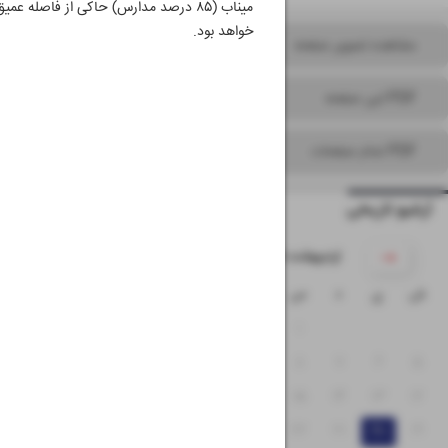
میناب (۸۵ درصد مدارس) حاکی از فاصله عمیق تا استانداردهای ملی است. تحقق این وعده‌ها، آزمون مهمی برای نظام آموزشی کشور
خواهد بود.
مشاهده تصویر صفحه
PDF این صفحه
PDF تمام صفحات
آرشیو تاریخی
۱۴۰۵ اردیبهشت
ش
ی
د
س
چ
پ
ج
۴
۳
۲
۱
۱۱
۱۰
۹
۸
۷
۶
۵
۱۸
۱۷
۱۶
۱۵
۱۴
۱۳
۱۲
۲۵
۲۴
۲۳
۲۲
۲۱
۲۰
۱۹