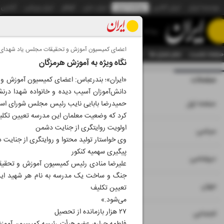
موسسه ایران
ایران آنلاین
روزنامه ایران
ایران دیلی
الوفاق
ایران ورزشی
آژانس
روزنامه
اعضای کمیسیون آموزش و تحقیقات مجلس یاد شهدای م
صفحه نخست
تمام شماره ها
تمام ویژه نامه ها
آرشیو
سازمان آگهی‌ها
دستیار هوش
نگاه ویژه به آموزش هرمزگان
صفحات
شماره نه هزار و ب
«ایران»؛ بندرعباس: اعضای کمیسیون آموزش و 
دانش‌آموزان آسیب دیده و خانواده شهدا در
۱
صفحه اول
حمیدرضا بابایی نایب رئیس مجلس شورای اسلام
کرد که وضعیت معلمان این مدرسه تعیین تکلی
اولویت روایتگری از جنایت دشمن
۲
۳
۱۰
سیاسی
وی خواستار تولید محتوا و روایتگری از جنایت
پیگیری سهمیه کنکور
۴
دیپلماسی
علیرضا منادی رئیس کمیسیون آموزش و تحقیقات
جنگ و ساخت یک مدرسه به نام هر شهید این 
۵
جهان
تعیین تکلیف
می‌شود.»
۲۷ هزار بازمانده از تحصیل
۶
اجتماعی