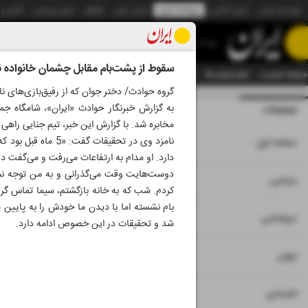
موسسه ایران
ایران آنلاین
روزنامه ایران
ایران دیلی
الوفاق
ایران ورزشی
آژانس
روزنامه
سقوط از پشت‌بام مقابل چشمان خانواده ن
صفحه نخست
تمام شماره ها
تمام ویژه نامه ها
آرشیو
سازمان آگهی‌ها
دستیار هوش
گروه حوادث/ دختر جوان که از رفیق‌بازی‌های ن
به گزارش خبرنگار حوادث «ایران»، شامگاه ج
صفحات
شماره نه هزار و ب
مخابره شد. با گزارش این خبر، تیم جنایی راهی
۱
نامزد وی در تحقیق
صفحه اول
دارد. او مدام به ارتفاعات می‌رفت و می‌گفت د
دوست‌هایت وقت می‌گذرانی و به من توجه نمی‌
۲
۳
۱۰
سیاسی
کردم. شب که به خانه بازگشتم، سیما تماس گر
بام نشسته اما با دیدن ما خودش را به پایین 
۴
دیپلماسی
شد و تحقیقات در این خصوص ادامه دارد.
۵
جهان
۶
اجتماعی