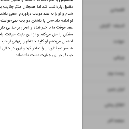
همسرش با هم اختلاف داشتند و همین مسأله 
۷
۸
اقتصادی
شدم و او را به عقد موقت درآوردم. سعی داشتم 
او ادامه داد:«من با داشتن دو بچه نمی‌خواستم
۹
اندیشه - گزارش
عقد موقت ما با خبر شده و اصرار بر جدایی دار
مشکل را حل می‌کنم و از این بابت خیالت را
۱۱
احتمال می‌دهم او کلید خانه‌ام را پنهانی از جی
حوادث
همسر صیغه‌ای او را صادر کرد و این در حالی
دو نفر در این جنایت دست داشته‌اند.
۱۲
ورزشی
۱۳
زیست بوم
۱۴
ایران زمین
۱۵
اطلاع رسانی
۱۶
صفحه آخر