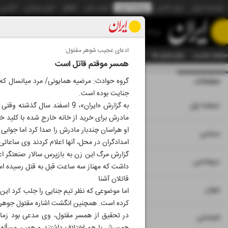
موسسه ایران
ایران آنلاین
روزنامه ایران
ایران دیلی
الوفاق
ایران ورزشی
آژانس
روزنامه
ادعای عجیب شوهر مقتول:
صفحه نخست
تمام شماره ها
تمام ویژه نامه ها
آرشیو
سازمان آگهی‌ها
دستیار هوش
همسر موقتم قاتل است
صفحات
شماره نه هزار و ب
جنایت بوده است.
۱
صفحه اول
به گزارش «ایران»، 9 اسفند سا
مادرش برای خرید از خانه خارج شده با کلید خو
او هراسان چند‌بار مادرش را صدا کرد اما جواب
۲
۳
۱۰
سیاسی
امدادگران در محل، آنها اعلام کردند وی ساعات
گزارش مرگ این زن به بازپرس سالار صنعتگر ا
۴
دیپلماسی
داشت که مهناز سه ساعت قبل به قتل رسیده اس
قاتلان آشنا
۵
جهان
اما موضوعی که نظر تیم جنایی را جلب کرد این بو
کرده است. همچنین انگشت اشاره مقتول جوهری بو
در تحقیق از همسر مقتول، وی مدعی بود زمان
۶
اجتماعی