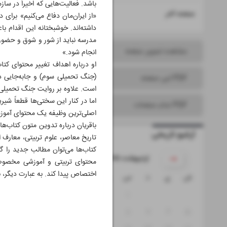
باشد. فعالیت‌هایی که اخیراً در ساز
۱۶
صفحه آخر
داشته‌اند. خوشبختانه این اقدام
مدرسه نباید از شور و شوق و حضور
مشاهده تصویر صفحه
انجام شود.»
او درباره اهداف تغییر محتوای کت
(جنگ تحمیلی سوم) و جابه‌جایی 
PDF این صفحه
است. علاوه بر روایت جنگ تحمیلی 
اما در کنار این سختی‌ها قطعاً شیر
PDF تمام صفحات
اصلی‌ترین وظیفه یک محتوای آموز
باقریان درباره تدوین متون کتاب‌ه
آرشیو تاریخی
تاریخ معاصر، علوم تربیتی، معارف ا
کتاب‌ها می‌توان مطالب جدید را گن
۱۴۰۵ اردیبهشت
محتوای تربیتی و آموزشی مخصوصا
اختصاص پیدا کند. به عبارت دیگر، 
ش
ی
د
س
چ
پ
ج
۴
۳
۲
۱
۱۱
۱۰
۹
۸
۷
۶
۵