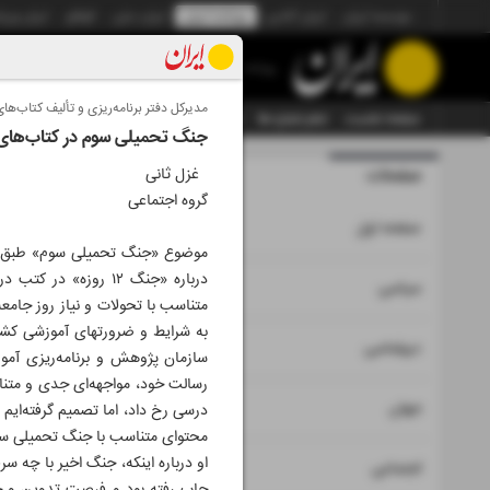
موسسه ایران
ایران آنلاین
روزنامه ایران
ایران دیلی
الوفاق
ایران ورز
روزنامه
مدیرکل دفتر برنامه‌ریزی و تألیف کتاب‌
صفحه نخست
تمام شماره ها
تمام ویژه نامه ها
آرشیو
سازمان آگهی‌ها
جنگ تحمیلی سوم در کتاب‌های
صفحات
غزل ثانی
شماره نه ه
گروه اجتماعی
۱
صفحه اول
موضوع «جنگ تحمیلی سوم» طبق اعل
درباره «جنگ ۱۲ روز
۲
۳
سیاسی
متناسب با تحولات و نیاز روز جامع
به شرایط و ضرورت‎
۴
دیپلماسی
سازمان پژوهش و برنامه‌ریزی آموز
رسالت خود، مواجهه‌ای جدی و متنا
۵
جهان
درسی رخ داد، اما تصمیم گرفته‌ایم
محتوای متناسب با جنگ تحمیلی سوم 
او درباره اینکه، جنگ اخیر با چه س
۶
اجتماعی