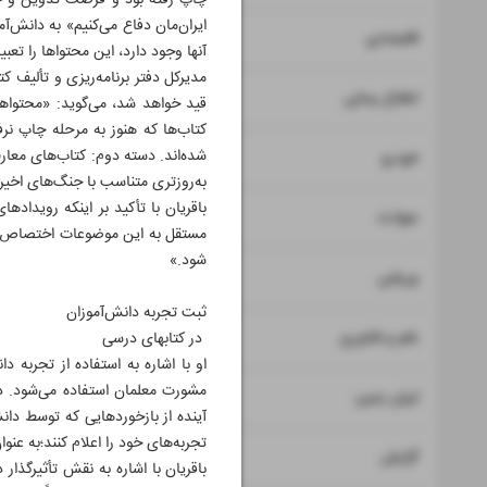
چاپ رفته بود و فرصت تدوین و جا
ایران‌مان دفاع می‌کنیم» به دانش‌
۷
۸
اقتصادی
آنها وجود دارد، این محتواها را تعبی
مدیرکل دفتر برنامه‌ریزی و تألیف 
۹
اطلاع رسانی
قید خواهد شد، می‌گوید: «محتواه
کتاب‌ها که هنوز به مرحله چاپ نر
۱۰
شده‌اند. دسته دوم: کتاب‌های معا
خودرو
به‌روزتری متناسب با جنگ‌های اخیر ب
باقریان با تأکید بر اینکه روید
۱۱
حوادث
مستقل به این موضوعات اختصاص بد
شود.»
۱۲
ورزشی
ثبت تجربه دانش‌آموزان
۱۳
علم و فناوری
در کتاب‎های درسی
او با اشاره به استفاده از تجربه 
مشورت معلمان استفاده می‌شود. در 
۱۴
ایران زمین
آینده از بازخوردهایی که توسط دان
تجربه‌های خود را اعلام کنند؛به عنوان مثال می‌توانند نظر
۱۵
گزارش
باقریان با اشاره به نقش تأثیر‌گذ