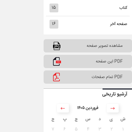
۱۵
کتاب
۱۶
صفحه آخر
مشاهده تصویر صفحه
PDF این صفحه
PDF تمام صفحات
آرشیو تاریخی
۱۴۰۵ فروردین
ش
ی
د
س
چ
پ
ج
۷
۶
۵
۴
۳
۲
۱