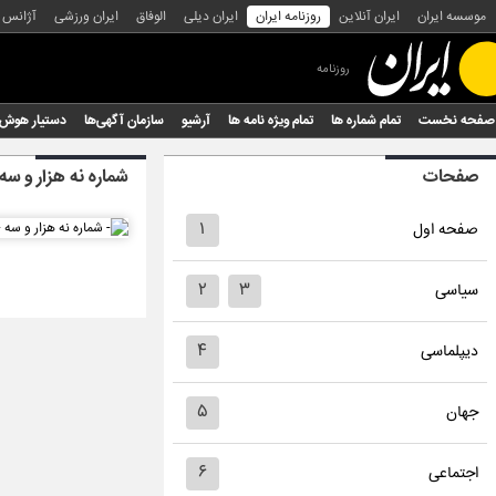
موسسه ایران
ایران آنلاین
روزنامه ایران
ایران دیلی
الوفاق
ایران ورزشی
آژانس
روزنامه
صفحه نخست
تمام شماره ها
تمام ویژه نامه ها
آرشیو
سازمان آگهی‌ها
دستیار هوش
صفحات
شماره نه هزار و سه
۱
صفحه اول
۲
۳
سیاسی
۴
دیپلماسی
۵
جهان
۶
اجتماعی