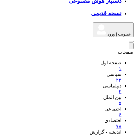
دستیار هوش مصنوعی
نسخه قدیمی
عضویت | ورود
صفحات
صفحه اول
۱
سیاسی
۲
۳
دیپلماسی
۴
بین الملل
۵
اجتماعی
۶
اقتصادی
۷
۸
اندیشه - گزارش