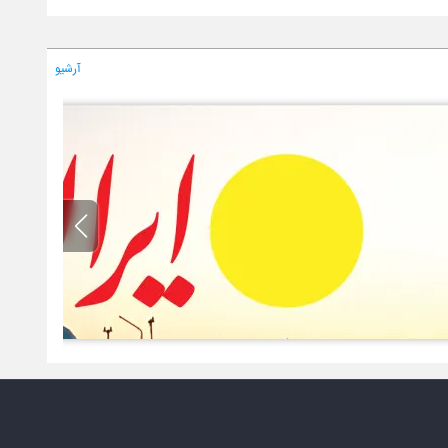
آرشیو