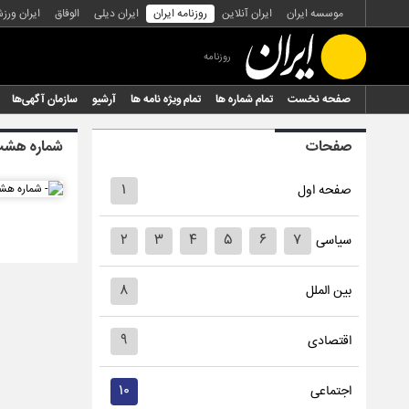
موسسه ایران
ایران آنلاین
روزنامه ایران
ایران دیلی
الوفاق
ایران ورز
روزنامه
صفحه نخست
تمام شماره ها
تمام ویژه نامه ها
آرشیو
سازمان آگهی‌ها
صفحات
شماره هشت 
۱
صفحه اول
۲
۳
۴
۵
۶
۷
سیاسی
۸
بین الملل
۹
اقتصادی
۱۰
اجتماعی