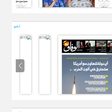
آرشیو