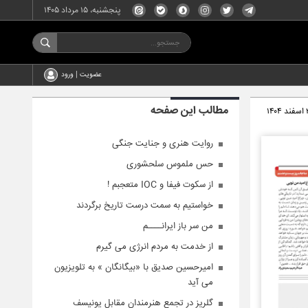
پنجشنبه، ۱۵ مرداد ۱۴۰۵
عضویت | ورود
مطالب این صفحه
۱۴۰
روایت هنری و جنایت جنگی
حس ملموس سلحشوری
از سکوت فیفا و IOC متعجبم !
خواستیم به سمت درست تاریخ برگردند
من سر باز ایرانــــم
از خدمت به مردم انرژی می گیرم
امیرحسین صدیق با «بیگانگان » به تلویزیون
می آید
گلریز در تجمع هنرمندان مقابل یونیسف