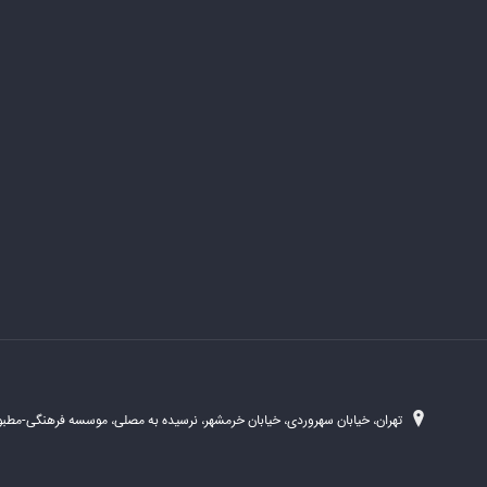
تهران، خیابان سهروردی، خیابان خرمشهر، نرسیده به مصلی، موسسه فرهنگی-مطبوع