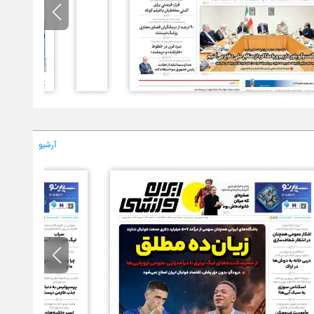
آرشیو