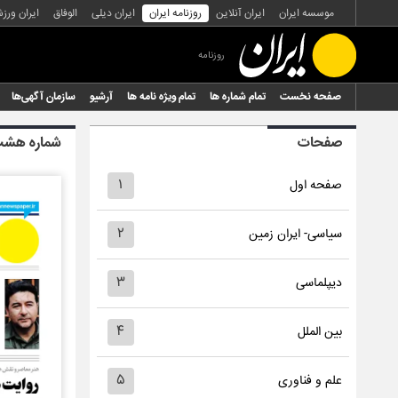
موسسه ایران
ایران آنلاین
روزنامه ایران
ایران دیلی
الوفاق
ایران ورز
روزنامه
صفحه نخست
تمام شماره ها
تمام ویژه نامه ها
آرشیو
سازمان آگهی‌ها
صفحات
شماره هشت 
۱
صفحه اول
۲
سیاسی- ایران زمین
۳
دیپلماسی
۴
بین الملل
۵
علم و فناوری