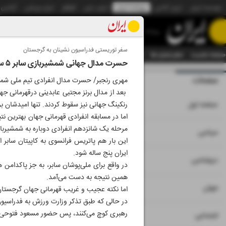
موسسه ایران
ایران آنلاین
روزنامه ایران
ایران دیلی
الوفاق
ایران ورزشی
آژانس
روزنامه
سفر توریستی فدراسیون نشینان به گرجستان
صفحه نخست
تمام شماره ها
تمام ویژه نامه ها
آرشیو
سازمان آگهی‌ها
دستیار هوش
حسرت مدال جهانی شمشیربازی سابر ۵ ساله شد
صفحات
شماره هشت هزار و
مهری رنجبر/ حسرت مدال انفرادی تیم ملی شمشی
۱
صفحه اول
رنکینگ جهانی نیز سقوط کردند. تنها امیدشان بر
اما در مسابقه انفرادی قهرمانی جهان بهترین ن
مرحله یک شانزدهم انفرادی دوباره به شمشیرباز
۲
۳
سیاسی
ایران پنج ساله شود.
۴
دیپلماسی
در واقع برای ملی‌پوشان سابر، به جز پاکدامن
همین نتیجه به دست می‌آمد.
۵
جهان
اما نکته عجیب و غریب قهرمانی جهان گرجستا
در حالی که طبق تذکر وزارت ورزش به فدراسیون‌ه
رهبری کوچ می‌کنند، پس حضور مسعود فتوحی عض
۶
اجتماعی