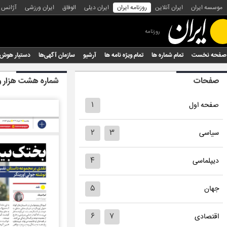
موسسه ایران
ایران آنلاین
روزنامه ایران
ایران دیلی
الوفاق
ایران ورزشی
آژانس
روزنامه
صفحه نخست
تمام شماره ها
تمام ویژه نامه ها
آرشیو
سازمان آگهی‌ها
دستیار هوش
صفحات
شماره هشت هزار و 
۱
صفحه اول
۲
۳
سیاسی
۴
دیپلماسی
۵
جهان
۶
۷
اقتصادی