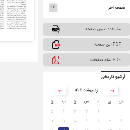
۱۶
صفحه آخر
مشاهده تصویر صفحه
PDF این صفحه
PDF تمام صفحات
آرشیو تاریخی
۱۴۰۴ اردیبهشت
ش
ی
د
س
چ
پ
ج
۵
۴
۳
۲
۱
۱۲
۱۱
۱۰
۹
۸
۷
۶