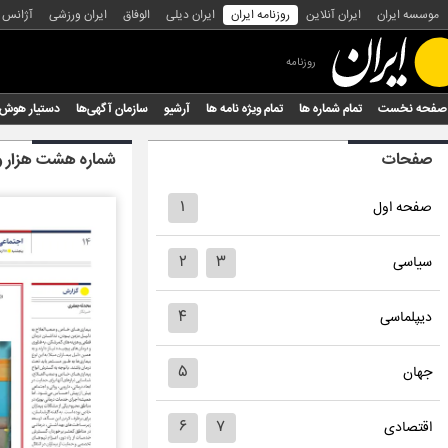
موسسه ایران
ایران آنلاین
روزنامه ایران
ایران دیلی
الوفاق
ایران ورزشی
آژانس
روزنامه
صفحه نخست
تمام شماره ها
تمام ویژه نامه ها
آرشیو
سازمان آگهی‌ها
دستیار هوش
صفحات
شماره هشت هزار و
۱
صفحه اول
۲
۳
سیاسی
۴
دیپلماسی
۵
جهان
۶
۷
اقتصادی