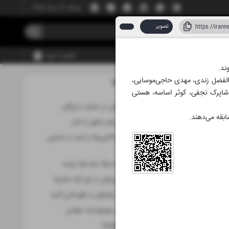
جمعه، ۱۶ مرداد ۱۴۰۵
تصویر
عضویت | ورود
ابوالفضل زندی، مهدی حاجی‌موسایی،
مطالب این صفحه
 شاپرک نجفی، کوثر اساسه، هستی
مأموریت غیرممکن در جدال با بزرگان
بقه می‌دهند.
مهاجم فرانسوی زهر سابق را ندارد
کفاشیان: ریشه ناکامی‌ها را باید در مدارس
فوتبال دنبال کرد
شاید فولادی‌ها به لیگ ملت‌ها نرسند
روز سخت ساحلی‌بازان در تور آزاد سامیلا
دو ومیدانی‌کاران نوجوان در قهرمانی آسیا
22 تکواندوکار در یونیورسیاد جهانی
قاعده طبیعی نانوشته!