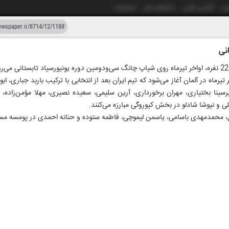
شی
آژانس عکس
دانشکده خبر
انتشارات
دستیار هوش مصنوعی
نسخه قدیمی
تیرماه در آلمان آغاز می‌شود که تیم ایران بعد از انتخابی با ترکیب باربد جباری، 
هزار و هفتصد و چهارده
۲۵ فروردین ۱۴۰۴
سینا بختیاری، مهران برخورداری، آرین سلیمی، سعیده نصیری، مهلا مؤمن‌زاده،
لی و نیوشا شادلو در بخش کیوروگی مبارزه می‌کنند.
، محمدمهدی باسامی، یاسمن لیموچی، فاطمه ستوده و حنانه احمدی در پومسه مسا