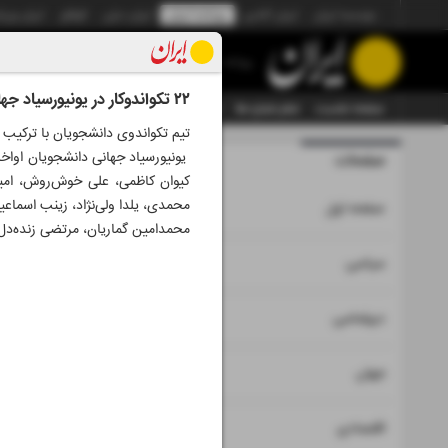
موسسه ایران
ایران آنلاین
روزنامه ایران
ایران دیلی
الوفاق
ایران ورز
روزنامه
۲۲ تکواندوکار در یونیورسیاد جهانی
صفحه نخست
تمام شماره ها
تمام ویژه نامه ها
آرشیو
سازمان آگهی‌ها
تیم تکواندوی دانشجویان با ترکیب 22 نفره، اواخر تیرماه روی شیاپ چانگ سی‌ودومین دوره یونیورسیاد تابستانی می‌روند.
یونیورسیاد جهانی دانشجویان اواخر 
صفحات
شماره هشت 
کیوان کاظمی، علی خوش‌روش، امیر
محمدی، یلدا ولی‌نژاد، زینب اسماعی
۱
صفحه اول
محمدامین گماریان، مرتضی زنده‌دل
۲
۳
سیاسی
۴
دیپلماسی
۵
جهان
۶
۷
اقتصادی