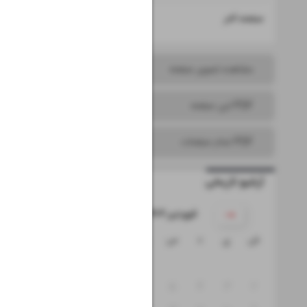
۱۶
صفحه آخر
مشاهده تصویر صفحه
PDF این صفحه
PDF تمام صفحات
آرشیو تاریخی
۱۴۰۴ فروردین
ش
ی
د
س
چ
پ
ج
۱
۸
۷
۶
۵
۴
۳
۲