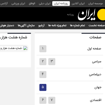
موسسه ایران
ایران آنلاین
روزنامه ایران
ایران دیلی
الوفاق
ایران ورزشی
آژانس
روزنامه
صفحه نخست
تمام شماره ها
تمام ویژه نامه ها
آرشیو
سازمان آگهی‌ها
دستیار هوش
صفحات
شماره هشت هزار و
۱
صفحه اول
۲
۳
سیاسی
۴
دیپلماسی
۵
جهان
۶
۷
اقتصادی