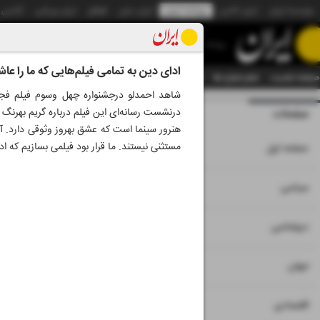
موسسه ایران
ایران آنلاین
روزنامه ایران
ایران دیلی
الوفاق
ایران ورزشی
آژانس
روزنامه
ادای دین به تمامی فیلم‌هایی که ما را عاش
صفحه نخست
تمام شماره ها
تمام ویژه نامه ها
آرشیو
سازمان آگهی‌ها
دستیار هوش
شاهد احمدلو درجشنواره چهل وسوم فیلم فجر
درنشست رسانه‌ای این فیلم درباره گریم بهرنگ 
صفحات
شماره هشت هزار و
هنرور سینما است که عشق بهروز وثوقی دارد. آد
۱
مستثنی نیستند. ما قرار بود فیلمی بسازیم که اد
صفحه اول
۲
۳
سیاسی
۴
دیپلماسی
۵
جهان
۶
۷
اقتصادی