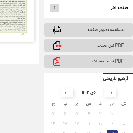
۱۶
صفحه آخر
مشاهده تصویر صفحه
PDF این صفحه
PDF تمام صفحات
آرشیو تاریخی
۱۴۰۳ دی
ش
ی
د
س
چ
پ
ج
۷
۶
۵
۴
۳
۲
۱
۱۴
۱۳
۱۲
۱۱
۱۰
۹
۸