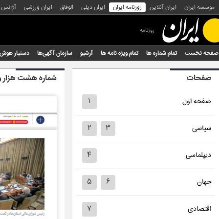
موسسه ایران
ایران آنلاین
روزنامه ایران
ایران دیلی
الوفاق
ایران ورزشی
آژانس
روزنامه
صفحه نخست
تمام شماره ها
تمام ویژه نامه ها
آرشیو
سازمان آگهی‌ها
دستیار هوش
صفحات
شماره هشت هزار 
۱
صفحه اول
۲
۳
سیاسی
۴
دیپلماسی
۵
۶
جهان
۷
اقتصادی