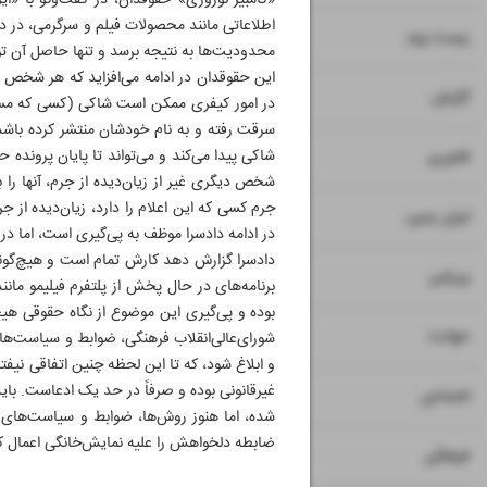
«کامبیز نوروزی» حقوقدان، در گفت‌و‌گو با «
اطلاعاتی مانند محصولات فیلم و سرگرمی، در د
۸
زیست بوم
محدودیت‌ها به نتیجه برسد و تنها حاصل آن تو
این حقوقدان در ادامه می‌افزاید که هر شخص ح
۹
گزارش
در امور کیفری ممکن است شاکی (کسی که مستقی
سرقت رفته و به نام خودشان منتشر کرده باشد ک
۱۰
شاکی پیدا می‌کند و می‌تواند تا پایان پرونده
فناوری
شخص دیگری غیر از زیان‌دیده از جرم، آنها را ب
جرم کسی که این اعلام را دارد، زیان‌دیده از ج
۱۱
ایران زمین
در ادامه دادسرا موظف به پی‌گیری است، اما در 
دادسرا گزارش دهد کارش تمام است و هیچ‌گونه 
۱۲
ورزشی
برنامه‌های در حال پخش از پلتفرم فیلیمو مانند
بوده و پی‌گیری این موضوع از نگاه حقوقی هیچ 
۱۳
حوادث
شورای‌عالی‌انقلاب فرهنگی، ضوابط و سیاست‌ه
و ابلاغ شود، که تا این لحظه چنین اتفاقی نیفتا
غیرقانونی بوده و صرفاً در حد یک ادعاست. بای
۱۴
اجتماعی
شده، اما هنوز روش‌ها، ضوابط و سیاست‌های ن
ضابطه دلخواهش را علیه نمایش‌خانگی اعمال ک
۱۵
فرهنگی