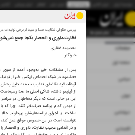
موسسه ایران
ایران آنلاین
روزنامه ایران
ایران دیلی
الوفاق
ایران ورزشی
آژانس
روزنامه
بررسی حقوقی شکایت صدا و سیما از برخی تولیدات در
صفحه نخست
تمام شماره ها
تمام ویژه نامه ها
آرشیو
سازمان آگهی‌ها
دستیار هوش
نظارت،داوری و انحصار یکجا جمع نمی‌شون
صفحات
شماره هشت هزار 
معصومه غفاری
خبرنگار
۱
صفحه اول
پس از مشکلات اخیر به‌وجود آمده از سوی سات
«فیلیمو» در شبکه اجتماعی ایکس خبر از توقیف 
۲
۳
سیاسی
قوه‌قضائیه تقاضای تعقیب بنده به دلیل پخش 
از فیلیمو داشته، شاکی اصلی ما صداوسیماست ن
۴
۵
جهان
این در حالی است که دیگر مخاطبان در سراسر دنیا
از دیدن کدام برنامه صرف‌نظر کنند. چرا که با
۶
دیپلماسی
ساخت یا اجرای برنامه‌هایشان بپردازند. حالا
نتوانسته است در این خصوص موفق عمل کند، چر
و در اقدامی عجیب نظارت، داوری و انحصار را 
۷
اقتصادی