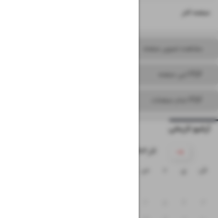
۱۶
صفحه آخر
مشاهده تصویر صفحه
PDF این صفحه
PDF تمام صفحات
آرشیو تاریخی
۱۴۰۳ آذر
ش
ی
د
س
چ
پ
ج
۲
۱
۹
۸
۷
۶
۵
۴
۳