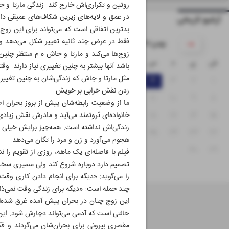
روتین و تکراری‌اش خارج کند. زندگی مارتا و ج
در عمق و لایه‌های زیرین شکاف‌های عمیقی دار
آرشیو تاریخی
بدترین اتفاقی است که می‌تواند برای این زوج بی
فقط در عرض چند ثانیه تغییر شکل می‌دهد و از
۱۴۰۱ بهمن
زوج‌ها می‌کند و مارتا و جاش ه م منتظر چنین 
ش
ی
د
س
چ
پ
ج
باشد آنها بیشتر به چنین تغییری نیاز دارند. وق
مثل مارتا و جاش که زندگی‌شان به چنین تغییر
۷
۶
۵
۴
۳
۲
۱
زدن نقش خرابی بر خویش
۱۴
۱۳
۱۲
۱۱
۱۰
۹
۸
ما از وضعیت رابطه‌شان پیش از بروز بحران اط
۲۱
۲۰
۱۹
۱۸
۱۷
۱۶
۱۵
خانواده‌ای ثروتمند می‌آید و مادرش نقش زیادی د
زندگی‌اش نداشته است. همه‌چیز برایش خیلی آ
۲۸
۲۷
۲۶
۲۵
۲۴
۲۳
۲۲
هجوم می‌آورد و زن و مرد را تکان می‌دهد.
۳۰
۲۹
فیلم با فاصله‌ای یک ماهه، روزی از تقویم را ن
تصمیم دارد دوباره شروع کند ولی مسیری سخت 
را می‌گوید: «دیگه برای انجام دادن کاری وق
چند جمله است: «دیگه برای زندگی وقت نمی‌ذار
این زوج چنان در بحران پیش آمده غرق شده‌اند 
حالتی است که آدمی می‌تواند دچارش شود. این ز
مقصری بیرونی برای بحران‌شان می‌گردند و فک