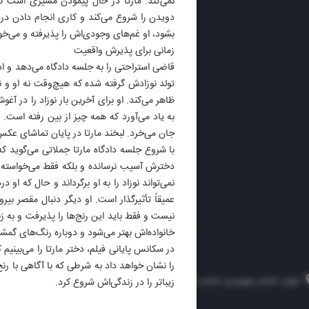
نمی‌کند. مارتا در حال پیمودن مسیری است ک
دویدن را شروع می‌‌کند و کاری انجام دادن د
روزنام
بشود، او غم‌های وجودی‌اش را پذیرفته و می‌خواه
روزنامه
زمانی برای پذیرش واقعیت
ایران 
قاضی استراحتی را به جلسه دادگاه می‌دهد و اد
الوفاق
تولد نوزادش گرفته شده که هیچ‌وقت نه او و نه
DAILY
ظاهر می‌کند. او برای آخرین بار نوزاد را در آغ
به یاد می‌آورد که همه چیز از بین رفته است. 
جان می‌خرد. لبخند مارتا در پایان تماشای عک
با شروع جلسه دادگاه مارتا جملاتی می‌گوید ک
دخترش آسیب نرسانده و بلکه فقط می‌خواسته ک
نمی‌تواند نوزاد را به او برگرداند و حال که او
عمیقاً تأثیرگذار است. او دیگر دنبال مقصر بی
نیست و فقط باید این رنج‌ها را پذیرفت و به ز
خانواده‌اش بهتر می‌شود و دوباره رنگ‌های گمشد
در سکانس پایانی فیلم، دختر مارتا را می‌بینیم 
را نشان خواهد داد به شرطی که با آگاهی با رنج‌ه
تهران، خیابان سهروردی، خیابان خرمشهر، نرسیده به مصلی، موسسه فرهنگی-مطبوعاتی ایران
زیباتر را در زندگی‌اش شروع کرد.