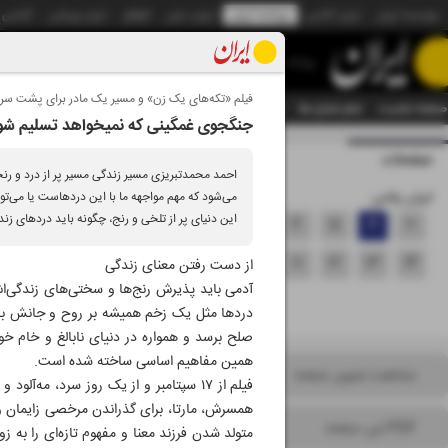
موسسه ایران
ایران آنلاین
روزنامه ایران
ایران دیلی
الوفاق
ایران ورزشی
آژانس
روزنامه
فیلم «تکه‌های یک زن» و مسیر یک مادر‌ برای پشت سر 
صفحه نخست
تمام شماره ها
تمام ویژه نامه ها
آرشیو
سازمان آگهی‌ها
دستیار هوش
جنگجوی غمگینی که نمیخواهد تسلیم شو
صفحات
ویژه نامه پلاس۸۱۱۲
احمد محمدتبریزی مسیر زندگی مسیر پر از درد و رن
ایران پلاس
می‌شود که مهم مواجهه ما با این دردهاست یا می‌توانی
این دنیای پر از تلخی و رنج، چگونه باید دردهای زندگ
۱
۲
۳
۴
۵
۶
۷
۸
۹
۱۰
۱۱
۱۲
۱۳
۱۴
از دست رفتن معنای زندگی
آدمی باید پذیرش رنج‌ها و سختی‌های زندگی‌ا
۱۵
۱۶
دردها مثل یک زخم همیشه بر روح و جانش باقی 
صلح برسد و همواره در دنیای نابالغ و خام خود
همین مفاهیم اساسی ساخته شده است.
مشاهده تصویر صفحه
فیلم از ۱۷ سپتامبر و از یک روز سرد، م
همسرش، مارتا، برای گذراندن مرخصی زایمان وسا
PDF این صفحه
متولد شدن فرزند معنا و مفهوم تازه‌ای را به ز