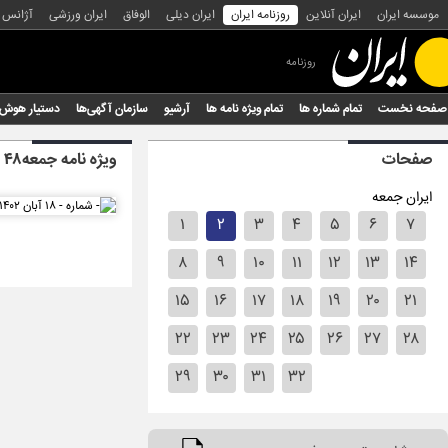
موسسه ایران
ایران آنلاین
روزنامه ایران
ایران دیلی
الوفاق
ایران ورزشی
آژانس
روزنامه
صفحه نخست
تمام شماره ها
تمام ویژه نامه ها
آرشیو
سازمان آگهی‌ها
دستیار هوش
صفحات
ویژه نامه جمعه۴۸
ایران جمعه
۱
۲
۳
۴
۵
۶
۷
۸
۹
۱۰
۱۱
۱۲
۱۳
۱۴
۱۵
۱۶
۱۷
۱۸
۱۹
۲۰
۲۱
۲۲
۲۳
۲۴
۲۵
۲۶
۲۷
۲۸
۲۹
۳۰
۳۱
۳۲