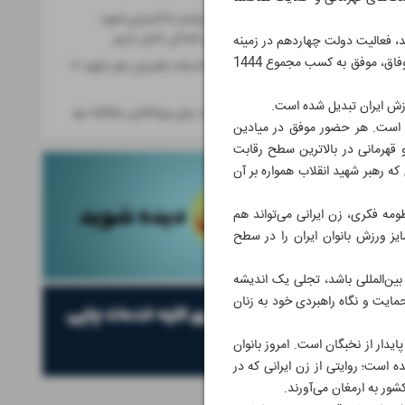
برای میزبانی از مراسم خاکسپاری شهید
آیت‌الله خامنه‌ای آمادگی کامل داریم
د، فعالیت دولت چهاردهم در زمینه
ورزش و نتایج به دست آمده پس از انقلاب را بی‌نظیر توصیف کردند. بانوان ورزشکار ایران از ابتدای آغاز به کار دولت وفاق، موفق به کسب مجموع 1444
ورزش بانوان؛ از اندیشه راهبردی رهبر شهید تا
قدرت نرم ایران
ورزش ایران تبدیل شده است.
بیانات رهبر شهید برای ورزشکاران راهگشا بود
ده است. هر حضور موفق در میادین
 قهرمانی در بالاترین سطح رقابت
 که رهبر شهید انقلاب همواره بر آن
ومه فکری، زن ایرانی می‌تواند هم
ز ورزش بانوان ایران را در سطح
ین‌المللی باشد، تجلی یک اندیشه
مایت و نگاه راهبردی خود به زنان
دار از نخبگان است. امروز بانوان
ه است؛ روایتی از زن ایرانی که در
ور به ارمغان می‌آورند.