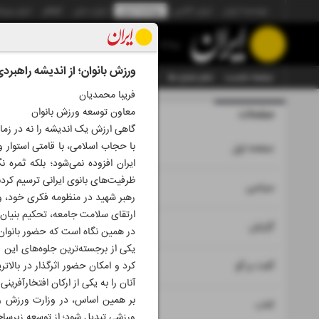
موسسه ایران
ایران آنلاین
روزنامه ایران
ایران دیلی
الوفاق
ایران ورز
روزنامه
ورزش بانوان؛ از اندیشه راهبردی
صفحه نخست
تمام شماره ها
تمام ویژه نامه ها
آرشیو
سازمان آگهی‌ها
فریبا محمدیان
معاون توسعه ورزش بانوان
صفحات
شماره نه 
گاهی ارزش یک اندیشه را نه در زمان
با حجاب اسلامی، با قامتی استوار و
۱
صفحه اول
ایران افزوده نمی‌شود؛ بلکه ثمره 
ظرفیت‌های بانوی ایرانی ترسیم کردن
۲
۳
سیاسی
رهبر شهید در منظومه فکری خود، ور
ارتقای سلامت جامعه، تحکیم بنیان خ
۴
۶
گزارش
در همین نگاه است که حضور بانوان 
یکی از برجسته‌ترین جلوه‌های این ر
۵
گفت و گو
کرد و امکان حضور اثرگذار در بالا
آنان را به یکی از ارکان افتخارآفرینی
بر همین اساس، در وزارت ورزش و 
۷
کتاب
ورزشی تبدیل شود؛ از توسعه زیرسا