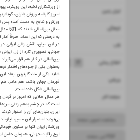
از ورزشکاران نخبه، این رویکرد، پی
۸
ایران زمین
امروز کارنامه ورزش بانوان، گویات
۹
فرهنگی
مدال بین‌المللی شدند که 501 مدال طلا، 407 نقره و 536 برنز می‌باشد.
به درستی که این اعداد، صرفاً آمار
در این میان، نقش زنان ایرانی در
۱۰
قاب
جهانی، تصویری تازه از زن ایرانی
بین‌المللی در کنار هم قرار می‌گیرن
۱۱
۱۲
۱۳
۱۴
اطلاع رسانی
به‌عنوان یکی از جلوه‌های اقتدار فره
شاید یکی از ماندگارترین ابعاد ای
۱۵
ورزشی
قهرمان جهان باشد، هم مادر، هم 
بین‌المللی شکل داده است.
۱۶
هر مدال طلایی که امروز بر گردن 
صفحه آخر
است که در چشم به‌هم زدنی مرزهای 
ایران، بنیان‌های آن را استوار کردن
بی‌تردید استمرار این مسیر، نیازم
مشاهده تصویر صفحه
ورزشکار ایران تنها بر سکوی قهرمان
اوج رقابت جهانی، همزمان حامل ایم
PDF این صفحه