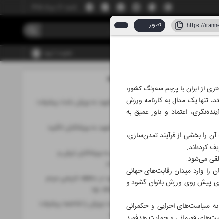
شنبه، ۱۷ مرداد ۱۴۰۵
تصویر
عضویت | ورود
مطالب این صفحه
۱۸ تیر ۱۴۰۵
ری از ایران با پرچم سه‌رنگ کشور،
تد، تنها یک مدال به کارنامه ورزش
توجه ویژه رهبر شهید به ورزش باعث پیشرفت
نده‌نگری، اعتماد و باور عمیق به
ورزشکاران شد
فرمایشات رهبر شهید به ورزشکاران انگیزه
آن را بخشی از فرآیند تمدن‌سازی،
می‌داد
ف کرده‌اند.
آیت‌الله خامنه‌ای به ورزشکاران ارزش و
لقی می‌شود.
شخصیت می‌دادند
ان را وارد میدان رقابت‌های جهانی
گفتمان رهبر شهید در حافظه تاریخی مردم
ه‌ای پیش روی ورزش بانوان گشود و
ایران ماندگار خواهد بود
رهبرشهید موفقیت ورزش را شاخصه پیشرفت
به سیاست‌های اجرایی و حکمرانی
کشور می‌دانستند
رصت‌های قهرمانی و حمایت هدفمند