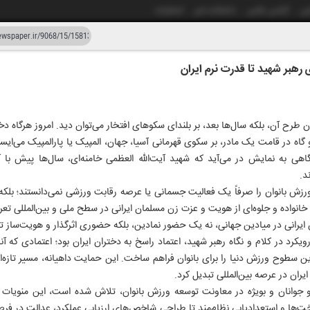
شی
آژانس عکس
دانشکده خبر
انتشارات
 رهبر شهید تا قدرت نرم ایران
دستیار هوش مصنوعی
نسخه قدیمی
هزار و شصت و هشت
 طرح آن، بلکه سال‌ها بعد، بر بلندای سکوهای افتخار می‌توان دید. امروز هرگاه دخت
 گاه در قامت یک مادر، بر سکوی قهرمانی آسیا، جهان، المپیک یا پارالمپیک می‌ایس
نگاهی به نمایش در می‌آید که شهید آیت‌الله العظمی خامنه‌ای، سال‌ها پیش با آی
د.
زش بانوان را صرفاً یک فعالیت جسمانی یا عرصه رقابت ورزشی نمی‌دانستند؛ بلکه 
انواده و جلوه‌ای از هویت و عزت زن مسلمان ایرانی در سطح ملی و بین‌المللی تعری
ایرانی در میادین جهانی، نه یک حضور نمادین، بلکه حضوری اثرگذار و هویت‌ساز ت
ویکرد در کلام و نگاه رهبر شهید، اعتماد راسخ به دختران ایران بود؛ اعتمادی که آن
ترین سطوح ورزش دنیا را برای بانوان فراهم ساخت. این حمایت داهیانه، مسیر تاز
 ایران در عرصه بین‌المللی تبدیل کرد.
جوانان و بویژه در معاونت توسعه ورزش بانوان، تلاش شده است، این منویات 
خت‌ها و استعدادیابی نظام‌مند تا طراحی شاخص‌های ارزیابی عملکرد، عدالت در ف