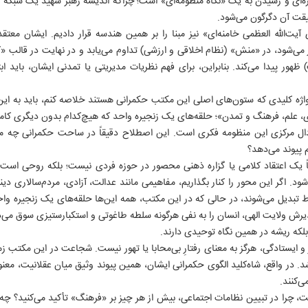
ره‌ای و رسیدن به یک «نگاه منظومه‌ای» است؛ چراکه اندیشه رهبر شهید یک شبکه به
قیقت آن دگرگون می‌شود.
یت‌الله العظمی خامنه‌ای» نیز مبنا را بر همین هندسه قرار دادیم. ایشان معتق
می‌شود، در «منش» (نظام اخلاقی و ارزشی) تداوم می‌یابد و در نهایت در قالب 
هور پیدا می‌کند. بنابراین، برای فهم نظریات مدیریتی یا تمدنی ایشان، باید اب
واژه کلیدی که ستون‌های اصلی این مکتب حکمرانی هستند خلاصه کنم، باید به ای
ری، علم، فرهنگ و تمدن»؛ حلقه‌های یک زنجیره واحد که هیچ‌کدام بدون دیگری کا
ل مرکزی این منظومه فکری است. این اصطلاح دقیقاً در ساحت حکمرانی چه معن
 پیوند می‌دهد؟
ً یک اعتقاد کلامی یا گزاره ذهنی محصور در حوزه فردی نیست؛ بلکه روحی است 
. اگر این محور را کنار بگذاریم، مفاهیمی مانند عدالت، آزادی، مردم‌سالاری دی
ط تبدیل می‌شوند، در حالی که در این مکتب، همه این‌ها حلقه‌های یک زنجیره و
رش ولایت الهی، انسان را به نفی هرگونه سلطه طاغوتی و استکبارستیزی سوق می‌د
که ریشه در همین نگاه توحیدی دارند.
و ایستادگی، هرگز به معنای رفتارِ بی‌محابا یا تهور نیست. شجاعت در این مکتب ز
. در واقع، شاه‌کلید الگوی حکمرانی ایشان، همین پیوند وثیق میان عقلانیت، م
‌کنند.
چرا در تبیین نظامات اجتماعی، بیش از هر چیز بر «فرهنگ» تأکید می‌کنید؟ چه