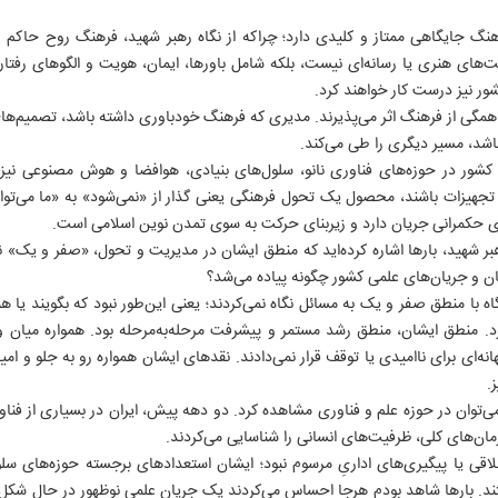
نگ جایگاهی ممتاز و کلیدی دارد؛ چراکه از نگاه رهبر شهید، فرهنگ روح حاکم و 
‌های هنری یا رسانه‌ای نیست، بلکه شامل باورها، ایمان، هویت و الگوهای رفتار
ور نیز درست کار خواهند کرد.
مگی از فرهنگ اثر می‌پذیرند. مدیری که فرهنگ خودباوری داشته باشد، تصمیم‌ها
اشد، مسیر دیگری را طی می‌کند.
ور در حوزه‌های فناوری نانو، سلول‌های بنیادی، هوافضا و هوش مصنوعی نیز از
هیزات باشند، محصول یک تحول فرهنگی یعنی گذار از «نمی‌شود» به «ما می‌توانیم
۵
ی حکمرانی جریان دارد و زیربنای حرکت به سوی تمدن نوین اسلامی است.
شهید، بارها اشاره کرده‌اید که منطق ایشان در مدیریت و تحول، «صفر و یک» نب
گان و جریان‌های علمی کشور چگونه پیاده می‌شد؟
اه با منطق صفر و یک به مسائل نگاه نمی‌کردند؛ یعنی این‌طور نبود که بگویند یا
. منطق ایشان، منطق رشد مستمر و پیشرفت مرحله‌به‌مرحله بود. همواره میا
هانه‌ای برای ناامیدی یا توقف قرار نمی‌دادند. نقدهای ایشان همواره رو به جلو و ام
.
می‌توان در حوزه علم و فناوری مشاهده کرد. دو دهه پیش، ایران در بسیاری از فن
مان‌های کلی، ظرفیت‌های انسانی را شناسایی می‌کردند.
اقی یا پیگیری‌های اداریِ مرسوم نبود؛ ایشان استعدادهای برجسته حوزه‌های سلول‌
تند. بارها شاهد بودم هرجا احساس می‌کردند یک جریان علمی نوظهور در حال شکل