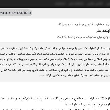
شی
آژانس عکس
دانشکده خبر
انتشارات
یران» منظومه فکری رهبر شهید را مرور می کند
دستیار هوش مصنوعی
نسخه قدیمی
ینده ساز
ند وثیق میان عقلانیت، معنویت و شجاعت است
زار و شصت و هفت
د ، فراتر از خاطرات شخصی یا مواضع سیاسی پراکنده، نیازمند درک یک «منطق و منظومه منسج
به تمدن نوین اسلامی ختم می‌شود. در حقیقت رهبر شهید صرفاً یک مدیر سیاسی یا فقیه برجسته نب
دن نوین اسلامی معنا می‌یابد. حجت‌الاسلام والمسلمین دکتر عبدالحسین خسروپناه، به پشتوانه 
ه العظمی خامنه‌ای»، امروز یکی از نزدیک‌ترین راویان این کلان‌نظریه است. او بزرگ‌ترین میراث 
ی مبتنی بر عقلانیت، شجاعت و مردم‌باوری می‌داند. در گفت وگوی پیش‌ رو، این هندسه فکری را 
تی را از سطح شعار به یک نظریه منسجم ساختاری ارتقا دهد.
از خلال خاطرات یا مواضع سیاسی پراکنده، بلکه از زاویه کلان‌نظریه و مکتب فک
ه بر چه پایه‌هایی استوار است؟