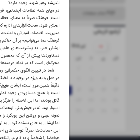
اندیشه رهبر شهید وجود دارد؟
در میان همه نظامات اجتماعی، فره
PDF تمام صفحات
است. فرهنگ صرفاً به معنای فعالیت
اصلاح شود، سخت‌افزارهای اداره کش
آرشیو تاریخی
مدیریت، اقتصاد، آموزش و امنیت، ه
فرهنگ «ما می‌توانیم» بر آن حاکم ب
۱۴۰۵ تیر
ایشان حتی به پیشرفت‌های علمی کش
دستاوردها پیش از آن که محصول تج
ش
ی
د
س
چ
پ
ج
محرکه‌ای است که در تمام عرصه‌ها
۵
۴
۳
۲
۱
شما در تبیین الگوی حکمرانی رهبر 
در عمل و به ویژه در برخورد با نخب
۱۲
۱۱
۱۰
۹
۸
۷
۶
دقیقاً همین‌طور است؛ ایشان هیچ‌گ
۱۹
۱۸
۱۷
۱۶
۱۵
۱۴
۱۳
است یا هیچ دستاوردی وجود ندارد
۲۶
۲۵
۲۴
۲۳
۲۲
۲۱
۲۰
قائل بودند، اما این فاصله را هرگز ب
استوار بود، نه بر خوش‌بینی توهم‌آمیز
۳۱
۳۰
۲۹
۲۸
۲۷
نمونه عینی و روشن این رویکرد را 
اما ایشان به جای بسنده کردن به آر
این حمایت‌ها صرفاً توصیه‌های اخل
هوافضا را شخصاً و به نام می‌شناخ