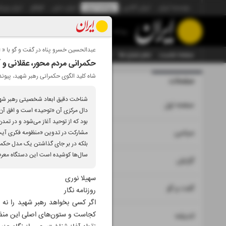
موسسه ایران
ایران آنلاین
روزنامه ایران
ایران دیلی
الوفاق
ایران ورز
روزنامه
عبدالحسین خسرو پناه در گفت و گو با « ا
صفحه نخست
تمام شماره ها
تمام ویژه نامه ها
آرشیو
سازمان آگهی‌ها
حکمرانی مردم محور، عقلانی و آ
شاه کلید الگوی حکمرانی رهبر شهید، پیو
صفحات
شماره نه ه
شناخت دقیق ابعاد شخصیتی رهبر شهی
۱
صفحه اول
دال مرکزی آن «توحید» است و افق آن 
بود که از توحید آغاز می‌شود و در تم
۲
۳
سیاسی
مشارکت در تدوین «منظومه فکری آیت‌الل
بلکه در بر جای گذاشتن یک مدل حکمران
سال‌ها کوشیده است این دستگاه معرف
۴
۷
گزارش
سهیلا نوری
۵
گفت و گو
روزنامه نگار
اگر کسی بخواهد رهبر شهید را نه 
کجاست و ستون‌های اصلی این منظوم
۶
اندیشه