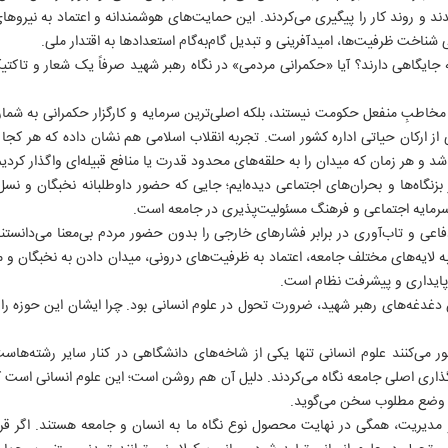
ندند و روند کار را پیگیری می‌کردند. این حمایت‌های هوشمندانه و اعتماد به نیروه
ناخت ظرفیت‌ها، امیدآفرینی و تبدیل گام‌به‌گام استعدادها به اقتدار ملی.
یگاهی دارند؟ آیا «حکمرانی مردمی» در نگاه رهبر شهید صرفاً یک شعار و تاکتی
خاطبِ منفعل حکومت نیستند، بلکه اصلی‌ترین سرمایه و کارگزار حکمرانی به شمار م
از ارکان حیاتی اداره کشور است. تجربه انقلاب اسلامی هم نشان داده که هر کجا
د و هر زمان که میدان را به حلقه‌های محدود قدرت یا منافع قبیله‌ای واگذار کرد
بزنگاه‌ها و بحران‌های اجتماعی دیده‌ایم؛ جایی که حضور داوطلبانه نخبگان و ن
ی سرمایه اجتماعی و فرهنگ مسئولیت‌پذیری در جامعه است.
اعی و تاب‌آوری در برابر فشارهای خارجی را بدون حضور مردم بی‌معنا می‌دانستن
روزنامه ها
سایت های برخط
انتشارات ایران
ه لایه‌های مختلف جامعه، اعتماد به ظرفیت‌های درونی، میدان دادن به نخبگان و
روزنامه ایران
موسسه ایران
رسانه و ارتباطات
پایداری و پیشرفت نظام است.
ایران ورزشی
ایران آنلاین
انقلاب اسلامی
دغدغه‌های رهبر شهید، ضرورت تحول در علوم انسانی بود. چرا ایشان این حوزه را
الوفاق
ایران ورزشی
جبهه مقاومت
IRAN DAILY
آژانس عکس
دفاع مقدس
 می‌کنند علوم انسانی تنها یکی از شاخه‌های دانشگاهی در کنار سایر رشته‌هاس
انتشارات ایران
تاریخ معاصر
‌گذاری اصلی جامعه نگاه می‌کردند. دلیل آن هم روشن است؛ این علوم انسانی است که
سازمان آگهی ها
تاریخ شفاهی
 وضع مطلوب سخن می‌گوید.
سر دلبران
دیریت، همگی در نهایت محصول نوع نگاه ما به انسان و جامعه هستند. اگر قرا
علوم انسانی