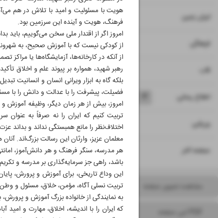
هویت با مسئولیت و امید با تلاش در هم می‌آم
۸
ایران زمین
فرهنگ، هویت و آینده این سرزمین بود.
امروز اگر از اقتدار ملی سخن می‌گوییم، باید ب
۹
فرهنگی
از کودکی نیست که با آموزش صحیح، به شهروندی
از آنکه در کارخانه‌ها، آزمایشگاه‌ها یا مراکز
رهبر شهید، همواره بر پیوند علم و اخلاق تأکید
۱۰
قاب
بلکه گاه به ابزار ویرانی انسان و انسانیت تبدی
فضیلت، پیشرفت را با عدالت و دانش را با مسئو
۱۱
۱۲
۱۳
۱۴
اطلاع رسانی
امروز، بیش از هر زمان دیگر، وظیفه آموزش و 
تربیت کنیم که ایران را نه صرفاً به عنوان س
۱۵
ورزشی
اختلاف‌نظر را مانع همبستگی نداند و بداند عزت
معلمان عزیز، وارثان این رسالت بزرگ‌اند. آنان 
۱۶
صفحه آخر
هر مدرسه، سنگر فرهنگ و هر دانش‌آموز، امانتی 
باشد، راهی جز سرمایه‌گذاری بر مدرسه و تکریم 
این وداع تاریخی، برای آموزش و پرورش، پایان
تربیت نسلی آگاه، مؤمن، خلاق، مسئول و وطن‌
مشاهده تصویر صفحه
به نمایندگی از خانواده بزرگ آموزش و پرورش، ب
که ایران را با اندیشه، اخلاق، مهارت و امید
PDF این صفحه