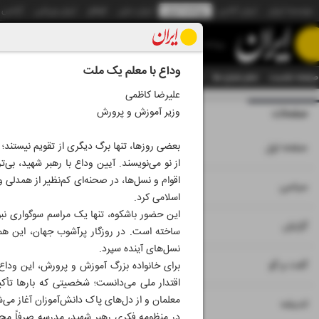
موسسه ایران
ایران آنلاین
روزنامه ایران
ایران دیلی
الوفاق
ایران ورزشی
آژانس
روزنامه
وداع با معلم یک ملت
صفحه نخست
تمام شماره ها
تمام ویژه نامه ها
آرشیو
سازمان آگهی‌ها
دستیار هوش
علیرضا کاظمی
وزیر آموزش و پرورش
صفحات
شماره نه هزار و 
۱
بعضی روزها، تنها برگ دیگری از تقویم نیستند؛ ف
صفحه اول
از نو می‌نویسند. آیین وداع با رهبر شهید، بی‌ت
اقوام و نسل‌ها، در صحنه‌ای کم‌نظیر از همدلی
۲
۳
سیاسی
اسلامی کرد.
این حضور باشکوه، تنها یک مراسم سوگواری نبو
۴
۷
گزارش
ساخته است. در روزگار پرآشوب جهان، این هم
نسل‌های آینده سپرد.
۵
گفت و گو
برای خانواده بزرگ آموزش و پرورش، این وداع، 
اقتدار ملی می‌دانست؛ شخصیتی که بارها تأکی
معلمان و از دل‌های پاک دانش‌آموزان آغاز می‌ش
۶
اندیشه
در منظومه فکری رهبر شهید، مدرسه صرفاً محل 