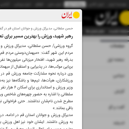
موسسه ایران
ایران آنلاین
روزنامه ایران
ایران دیلی
الوفاق
ایران ورزشی
آژانس
روزنامه
حسن سلطانی، مدیرکل ورزش و جوانان استان قم در گفت‌و
صفحه نخست
تمام شماره ها
تمام ویژه نامه ها
آرشیو
سازمان آگهی‌ها
دستیار هوش
رهبر شهید، ورزش را بهترین مسیر برای تع
صفحات
شماره نه هزار و 
گروه ورزشی/ حسن سلطانی، مدیرکل ورزش و جوانا
مردم این شهر گفت: «میهمان‌دوستی مردم قم ب
۱
صفحه اول
بدرقه رهبر شهید، افتخار میزبانی میلیون‌ها
برپایی موکب‌ها، در پذیرایی و استقبال از میهمان
۲
۳
سیاسی
ورزشکاران، هیأت‌ها، تیم‌ها و باشگاه‌ها نیز
وزیر ورزش و استانداری برای اسکان ۶ هزار نفر از شرکت‌کنندگان در مراسم تجهیز شد؛ فرصتی طلایی که جامعه ورزش آن را مغتنم شمرد.»
۴
۷
گزارش
سلطانی با اشاره به حضور چهره‌های شاخص ورزش
مطرح شدن نام‌شان نداشتند. حتی فراخوانی نیز 
۵
گفت و گو
باقی بمانند.»
مدیرکل ورزش و جوانان استان قم در ادامه، دربا
به ورزش داشتند. ایشان خود نیز اهل ورزش بود
۶
اندیشه