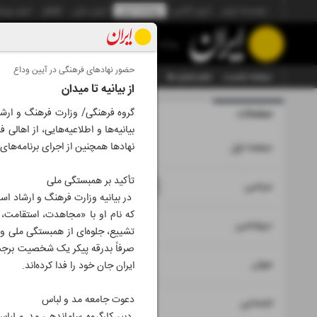
موسسه ایران
ایران آنلاین
روزنامه ایران
ایران دیلی
الوفاق
ایران ورز
روزنامه
حضور نهادهای فرهنگی در آیین وداع
صفحه نخست
تمام شماره ها
تمام ویژه نامه ها
آرشیو
سازمان آگهی‌ها
از بیانیه تا میدان
صفحات
شماره نه ه
گروه فرهنگی/ وزارت فرهنگ و ارشا
بیانیه‌ها و اطلاعیه‌هایی، از اها
۱
نهادها همچنین از اجرای برنامه‌های 
صفحه اول
تأکید بر همبستگی ملی
۲
۳
۱۵
سیاسی
در بیانیه وزارت فرهنگ و ارشاد اس
که نام او با «مجاهدت، استقامت، 
۴
دیپلماسی
تشییع، جلوه‌ای از همبستگی ملی و
صرفاً بدرقه پیکر یک شخصیت برجست
۵
جهان
ایران جان خود را فدا کرده‌اند.
دعوت جامعه مد و لباس
۶
اجتماعی