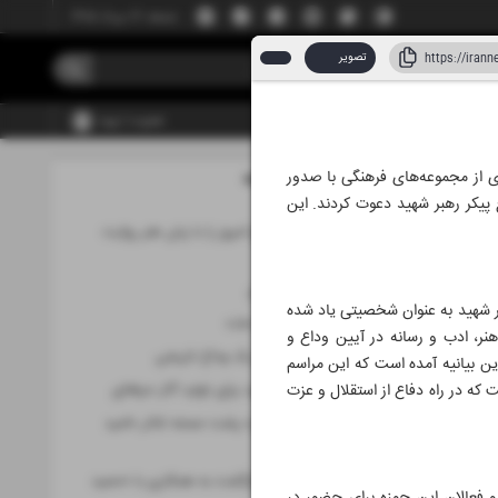
جمعه، ۱۶ مرداد ۱۴۰۵
تصویر
عضویت | ورود
ی از مجموعه‌های فرهنگی با صدور
مطالب این صفحه
۱۱ تیر ۱۴۰۵
 پیکر رهبر شهید دعوت کردند. این
هنرمندان، تاریخ امروز را با زبان هنر روایت
می‌کنند
از بیانیه تا میدان
بر شهید به عنوان شخصیتی یاد شده
تجسم اراده یک ملت
نر، ادب و رسانه در آیین وداع و
حماسه رسانه‌ای یک وداع تاریخی
ن بیانیه آمده است که این مراسم
ه در راه دفاع از استقلال و عزت
توصیه رهبر شهید برای تولید آثار حرفه‌ای
«پرویز پرستویی» پشت صحنه تئاتر «امید
نیاز»
«لیلا حاتمی»؛ بازگشت به همکاری با «حمید