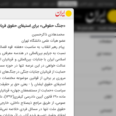
موسسه ایران
ایران آنلاین
روزنامه ایران
ایران دیلی
الوفاق
ایران ورزشی
آژانس
روزنامه
«جنگ حقوقی» برای استیفای حقوق قربانی
صفحه نخست
تمام شماره ها
تمام ویژه نامه ها
آرشیو
سازمان آگهی‌ها
دستیار هوش
محمدهادی ذاکرحسین
عضو هیأت علمی دانشگاه تهران
صفحات
شماره نه هزار و ش
پیام رهبر انقلاب به مناسبت «هفته قوه قضائ
۱
نسبت به جرایم بین‌المللی در هندسه معرفتی
صفحه اول
اسلامی ایران با جنایات بین‌المللی و قربانیا
عدالت خواهی در این عرصه تنها در حوزه مس
۲
۳
۱۵
سیاسی
حمایت از قربانیان جنایات جنگی در جنگ‌های تحم
مروری بر برخی از قوانین موضوعه مختصات بهت
۴
دیپلماسی
استیفای حقوق ایشان را - یعنی حق بر حقیقت وع
سیاست «حمایت از مستضعفان جهان» قربانیان جرای
۵
جهان
ماده ۰
عمومی، از طریق مراجع ذیصلاح داخلی، خارجی و 
حقوق ملت تنها در مسائل فردی خلاصه نمی‌شود
۶
اجتماعی