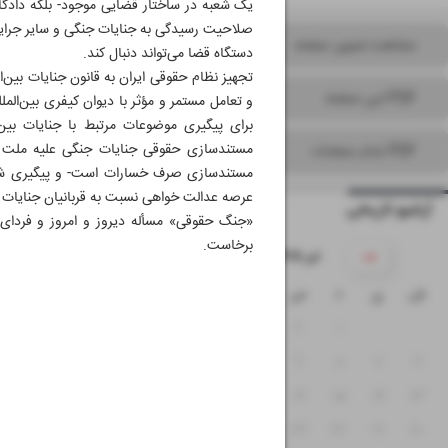
یک شعبه در ساختار قضایی موجود- بلکه دادگا
صلاحیت رسیدگی به جنایات جنگی و سایر جرایم ب
مشاهده تصویر صفحه
دستگاه قضا می‌تواند دنبال کند.
تجهیز نظام حقوقی ایران به قانون جنایات بین
PDF این صفحه
و تعامل مستمر و مؤثر با دیوان کیفری بین‌الم
برای پیگیری موضوعات مرتبط با جنایات بین
مستندسازی حقوقی جنایات جنگی علیه ملت ای
PDF تمام صفحات
مستندسازی صرف خسارات است- و پیگیری شکا
عرصه عدالت خواهی نسبت به قربانیان جنایات بین
آرشیو تاریخی
«جنگ حقوقی» مسأله دیروز و امروز و فردای 
برخاست.
۱۴۰۵ تیر
ش
ی
د
س
چ
پ
ج
۵
۴
۳
۲
۱
۱۲
۱۱
۱۰
۹
۸
۷
۶
۱۹
۱۸
۱۷
۱۶
۱۵
۱۴
۱۳
۲۶
۲۵
۲۴
۲۳
۲۲
۲۱
۲۰