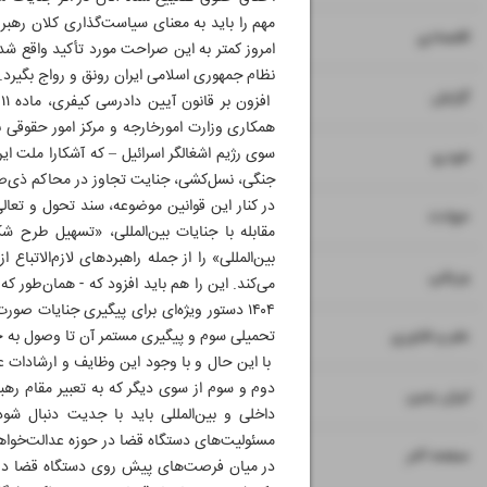
مهم را باید به معنای سیاست‌گذاری کلان رهبری
۷
۸
اقتصادی
امروز کمتر به این صراحت مورد تأکید واقع ش
نظام جمهوری اسلامی ایران رونق و رواج بگیرد.
۹
گزارش
همکاری وزارت امورخارجه و مرکز امور حقوقی بی
سوی رژیم اشغالگر اسرائیل – که آشکارا ملت ا
۱۰
خودرو
جنگی، نسل‌کشی، جنایت تجاوز در محاکم ذی‌صلاح
۱۱
حوادث
مقابله با جنایات بین‌المللی، «تسهیل طرح
بین‌المللی» را از جمله راهبردهای لازم‌الاتب
۱۲
ورزشی
می‌کند. این را هم باید افزود که - همان‌طور که
۱۳
علم و فناوری
تحمیلی سوم و پیگیری مستمر آن تا وصول به حکم
با این حال و با وجود این وظایف و ارشادات ع
دوم و سوم از سوی دیگر که به تعبیر مقام رهب
۱۴
ایران زمین
داخلی و بین‌المللی باید با جدیت دنبال شو
مسئولیت‌های دستگاه قضا در حوزه عدالت‌خواهی 
۱۶
صفحه آخر
در میان فرصت‌های پیش روی دستگاه قضا در حم