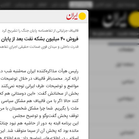
موسسه ایران
ایران آنلاین
روزنامه ایران
ایران دیلی
الوفاق
ایران ورزشی
آژانس
روزنامه
قالیباف جزئیاتی از تفاهمنامه پایان جنگ را تشریح کرد
صفحه نخست
تمام شماره ها
تمام ویژه نامه ها
آرشیو
سازمان آگهی‌ها
دستیار هوش
فروش ۴۰ میلیون بشکه نفت بعد از پایان محاصره دریایی
قدرت داخلی و میدان قوی ضمانت حقیقی اجرای تفاهم
صفحات
شماره نه هزار و ش
۱
صفحه اول
رئیس هیأت مذاکره‌کننده ایران سه‌شنبه شب در 
ارائه کرد. محمدباقر قالیباف در خلال توضیحات 
۲
۳
۱۵
سیاسی
مواضع و توضیحات طرف ایرانی توجه نمی‌کنند و 
بخش از سخنانش گفت: «این دوستانی هم که حرف
۴
دیپلماسی
کنند حالا اگر با من قالیباف هم مشکل سیاسی د
ملت را بگیریم. شما چرا مشکل شخصیتان با من و
۵
جهان
توقف پخش گفت‌و‌گو و توضیح مجلس
این برنامه البته به دور از حاشیه هم نبود چنا
مانده بود که پخش آن از سیما متوقف شد. این 
۶
اجتماعی
اسلامی در اطلاعیه‌ای توضیح داد: «به اطلاع