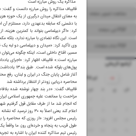
مذاکره یک روش مبارزه است
قالیباف مذاکره را روش مبارزه دانست و گفت: «ا
مشاهده تصویر صفحه
به معنای انتقال میدان درگیری از یک حوزه‌ هز
با دشمنی که سابقه‌ بدعهدی دارد، مستلزم آن
PDF این صفحه
کرد: «اگر دیپلماسی بتواند با کمترین هزینه،
است. این نگاه تضادی با مبارزه ندارد، بلکه م
وی تأکید کرد: «میدان و دیپلماسی دو لبه‌ یک
PDF تمام صفحات
مسیر، اقناع داخلی است، اینکه چگونه می‌توان 
مبارزه است.» قالیباف اظهار کرد: «اجرای یادد
آرشیو تاریخی
آغاز شامل پایان جنگ در ایران و لبنان، رفع م
۱۴۰۵ تیر
محاصره دریایی زودتر از انتظار برداشته شد
قالیباف گفت: «در بند چهار نوشته شده بلافا
ش
ی
د
س
چ
پ
ج
۵
۴
۳
۲
۱
که انجام‌ شد ما از طرف مقابل قول گرفتیم ش
۱۲
۱۱
۱۰
۹
۸
۷
۶
اعلام کند یعنی اصلاً به ۳۰ روز نرسید که نشانه قدرت میدان و قدرت دیپلماسی است.»
۱۹
۱۸
۱۷
۱۶
۱۵
۱۴
۱۳
طول قریب به پنجاه و خرده‌ای روز، ما واقعاً 
۲۶
۲۵
۲۴
۲۳
۲۲
۲۱
۲۰
رئیس تیم مذاکره کننده ایران با اشاره به تجر