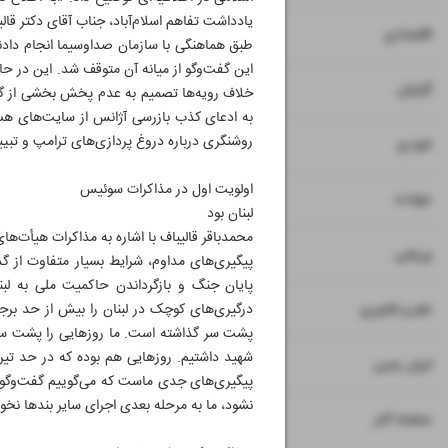
یادداشت تفاهم اسلام‌آباد، جناب آقای دکتر قالی
۷
۸
اقتصادی
این گفت‌و‌گو از میانه آن متوقف شد. این در 
۹
گزارش
خلاف رویه‌ها تصمیم به عدم پخش بخشی از گف
روشنگری درباره دروغ پردازی‌های ترامپ و تبیین پیام ر
۱۰
خودرو
اولویت اول در مذاکرات سوئیس
۱۱
حوادث
لبنان بود
محمدباقر قالیباف با اشاره به مذاکرات هیأت‌ه
۱۲
ورزشی
پیگیری‌های مداوم، شرایط بسیار متفاوت از گ
پایان جنگ و بازگرداندن حاکمیت ملی به لبنا
۱۳
علم و فناوری
درگیری‌های کوچک در لبنان را بیش از حد برجست
شهید داشتیم. روزهایی هم بوده که در حد تیربار
۱۴
ایران زمین
پیگیری‌های جدی ماست که می‌گوییم گفت‌و‌گوها ا
نشود، ما به مرحله بعدی اجرای سایر بندها نخو
۱۶
صفحه آخر