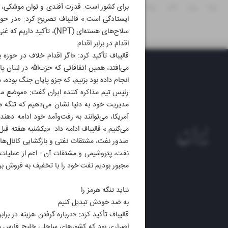
برای کشور است. قدرت آفندی و توان موشکی، به
۳۱
۳۰
۲۹
۲۸
۲۷
ایستادگی است.» قالیباف تصریح کرد: «در حوز
سلاح‌های هسته‌ای (NPT)، تأکید داریم که غنی‌سازی حق مسلم ماست.»
اقدام در برابر اقدام
قالیباف تأکید کرد: «اگر اقدام خلاف در حوزه پ
می‌افتد، همین اتفاقاتی که حزب‌الله در لبنان
انجام داده بود بزنیم، که جزو پایان جنگ بوده،
رئیس تیم مذاکره کننده ایران گفت: «موضع ما 
مدیریت خود به دنیا نشان می‌دهیم که تنگه 
آمریکا، می‌توانند به رفت‌وآمد خود ادامه دهند.
صدور نفت، مشتقات نفتی و بازگشایی کانال‌ها
نفت، پتروشیمی و مشتقات آن - اعم از عملیات ب
مجبور بودیم نفت خود را با تخفیف به فروش برسا
روزنام
نباید تنگه هرمز را
روزنامه
به ضد خودش تبدیل کنیم
ایران 
الوفاق
اصراری بود که کشورهای ساحلی خلیج فارس داش